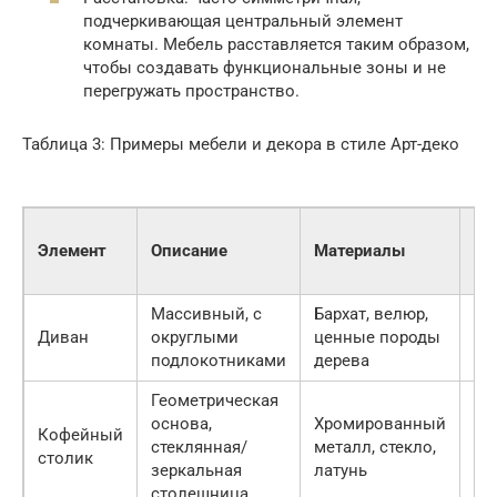
подчеркивающая центральный элемент
комнаты. Мебель расставляется таким образом,
чтобы создавать функциональные зоны и не
перегружать пространство.
Таблица 3: Примеры мебели и декора в стиле Арт-деко
Пр
Элемент
Описание
Материалы
ст
(ру
Массивный, с
Бархат, велюр,
Диван
округлыми
ценные породы
от
подлокотниками
дерева
Геометрическая
основа,
Хромированный
Кофейный
стеклянная/
металл, стекло,
от
столик
зеркальная
латунь
столешница