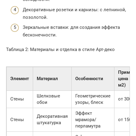
Декоративные розетки и карнизы: с лепниной,
позолотой.
Зеркальные вставки: для создания эффекта
бесконечности.
Таблица 2: Материалы и отделка в стиле Арт-деко
Пример
Элемент
Материал
Особенности
цена (ру
м2)
Шелковые
Геометрические
Стены
от 3000
обои
узоры, блеск
Эффект
Декоративная
Стены
мрамора/
от 1500
штукатурка
перламутра