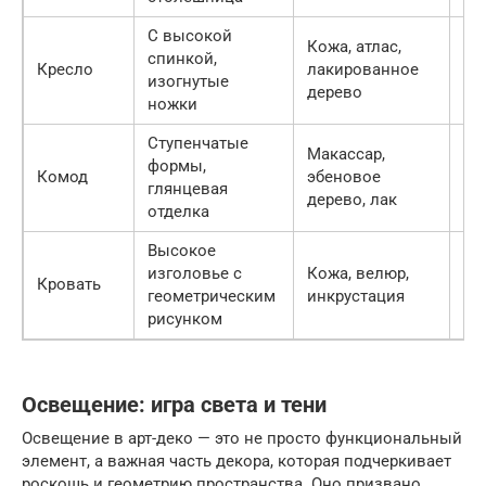
С высокой
Кожа, атлас,
спинкой,
Кресло
лакированное
от
изогнутые
дерево
ножки
Ступенчатые
Макассар,
формы,
Комод
эбеновое
от
глянцевая
дерево, лак
отделка
Высокое
изголовье с
Кожа, велюр,
Кровать
от
геометрическим
инкрустация
рисунком
Освещение: игра света и тени
Освещение в арт-деко — это не просто функциональный
элемент, а важная часть декора, которая подчеркивает
роскошь и геометрию пространства. Оно призвано