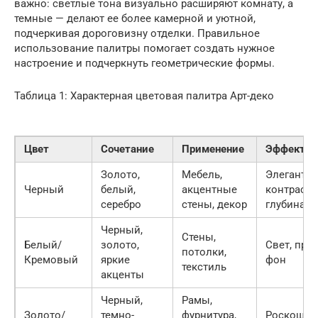
важно: светлые тона визуально расширяют комнату, а
темные — делают ее более камерной и уютной,
подчеркивая дороговизну отделки. Правильное
использование палитры помогает создать нужное
настроение и подчеркнуть геометрические формы.
Таблица 1: Характерная цветовая палитра Арт-деко
Цвет
Сочетание
Применение
Эффект
Золото,
Мебель,
Элегантно
Черный
белый,
акцентные
контраст,
серебро
стены, декор
глубина
Черный,
Стены,
Белый/
золото,
Свет, прос
потолки,
Кремовый
яркие
фон
текстиль
акценты
Черный,
Рамы,
Золото/
темно-
фурнитура,
Роскошь,