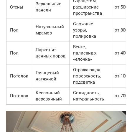
С фацетом,
Зеркальные
Стены
расширение
от 5000
панели
пространства
Сложные
Натуральный
Пол
узоры,
от 8000
мрамор
полировка
Венге,
Паркет из
Пол
палисандр,
от 4000
ценных пород
«елочка»
Отражающая
Глянцевый
Потолок
поверхность,
от 1000
натяжной
подсветка
Кессонный
Солидность,
Потолок
от 7000
деревянный
натуральность