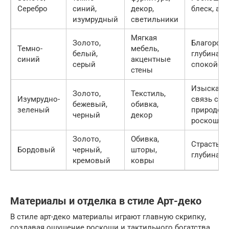
Серебро
синий,
декор,
блеск, ак
изумрудный
светильники
Мягкая
Золото,
Благородс
Темно-
мебель,
белый,
глубина,
синий
акцентные
серый
спокойст
стены
Изысканн
Золото,
Текстиль,
Изумрудно-
связь с
бежевый,
обивка,
зеленый
природой,
черный
декор
роскошь
Золото,
Обивка,
Страсть,
Бордовый
черный,
шторы,
глубина, 
кремовый
ковры
Материалы и отделка в стиле Арт-деко
В стиле арт-деко материалы играют главную скрипку,
создавая ощущение роскоши и тактильного богатства.