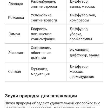
Расслабление,
Диффузор,
Лаванда
снятие стресса
ванна, массаж
Успокоение,
Диффузор, чай,
Ромашка
снятие тревоги
компрессы
Бодрость,
Диффузор,
Лимон
повышение
уборка,
концентрации
аромалампы
Освежение,
Ингаляции,
Эвкалипт
облегчение
диффузор, ванна
дыхания
Диффузор,
Гармония,
Сандал
массаж,
медитация
аромакурение
Звуки природы для релаксации
Звуки природы обладают удивительной способностью