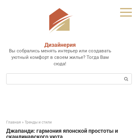
Перейти
к
контенту
Дизайнерия
Вы собрались менять интерьер или создавать
уютный комфорт в своем жилье? Тогда Вам
сюда!
Поиск:
Главная
»
Тренды и стили
Джапанди: гармония японской простоты и
скандинавского уюта