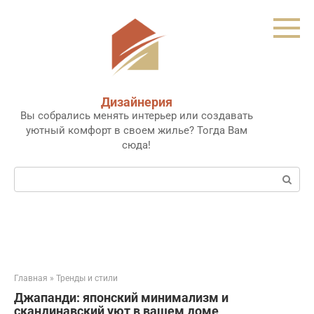
Перейти
к
контенту
Дизайнерия
Вы собрались менять интерьер или создавать
уютный комфорт в своем жилье? Тогда Вам
сюда!
Поиск:
Главная
»
Тренды и стили
Джапанди: японский минимализм и
скандинавский уют в вашем доме