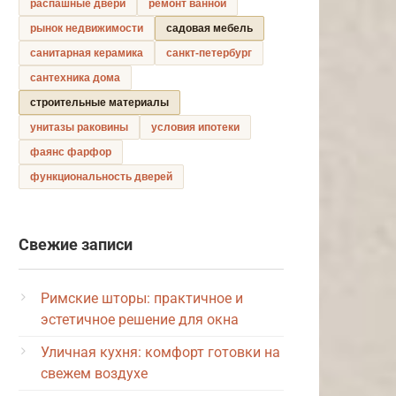
распашные двери
ремонт ванной
рынок недвижимости
садовая мебель
санитарная керамика
санкт-петербург
сантехника дома
строительные материалы
унитазы раковины
условия ипотеки
фаянс фарфор
функциональность дверей
Свежие записи
Римские шторы: практичное и
эстетичное решение для окна
Уличная кухня: комфорт готовки на
свежем воздухе