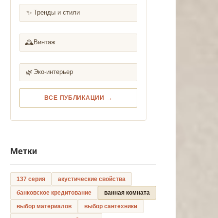
✨
Тренды и стили
🕰️
Винтаж
🌿
Эко-интерьер
ВСЕ ПУБЛИКАЦИИ →
Метки
137 серия
акустические свойства
банковское кредитование
ванная комната
выбор материалов
выбор сантехники