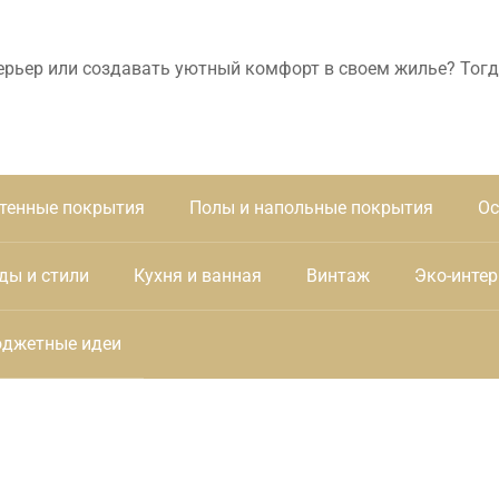
ерьер или создавать уютный комфорт в своем жилье? Тогд
тенные покрытия
Полы и напольные покрытия
Ос
ды и стили
Кухня и ванная
Винтаж
Эко-интер
джетные идеи