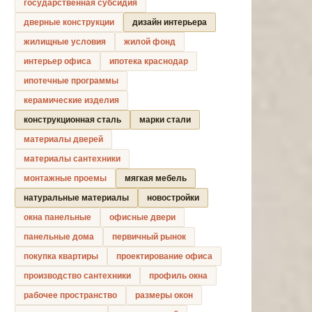
государственная субсидия
дверные конструкции
дизайн интерьера
жилищные условия
жилой фонд
интерьер офиса
ипотека краснодар
ипотечные программы
керамические изделия
конструкционная сталь
марки стали
материалы дверей
материалы сантехники
монтажные проемы
мягкая мебель
натуральные материалы
новостройки
окна панельные
офисные двери
панельные дома
первичный рынок
покупка квартиры
проектирование офиса
производство сантехники
профиль окна
рабочее пространство
размеры окон