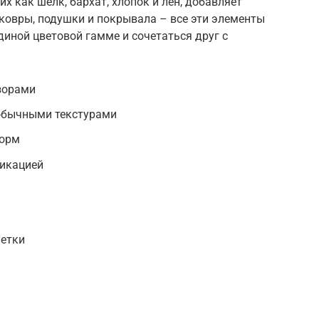
х как шелк, бархат, хлопок и лен, добавляет
, ковры, подушки и покрывала – все эти элементы
иной цветовой гамме и сочетаться друг с
зорами
обычными текстурами
форм
ликацией
фетки