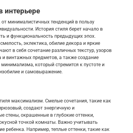
в интерьере
д от минималистичных тенденций в пользу
видуальности. История стиля берет начало в
ость и функциональность предыдущих эпох.
мелость, эклектика, обилие декора и яркие
чают в себя сочетание различных текстур, узоров
а и винтажных предметов, а также создание
т минимализма, который стремится к пустоте и
 изобилие и самовыражение.
тиля максимализм. Смелые сочетания, такие как
ирюзовый, создают энергичную и
е стены, окрашенные в глубокие оттенки,
окусной точкой комнаты. Важно учитывать
ие ребенка. Например, теплые оттенки, такие как