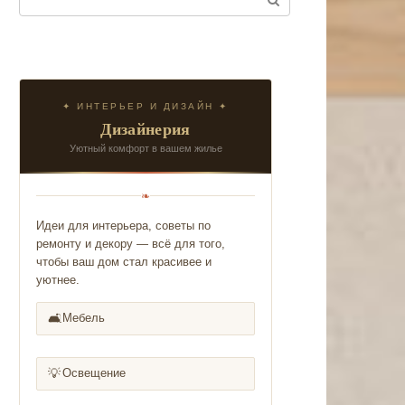
✦ ИНТЕРЬЕР И ДИЗАЙН ✦
Дизайнерия
Уютный комфорт в вашем жилье
❧
Идеи для интерьера, советы по
ремонту и декору — всё для того,
чтобы ваш дом стал красивее и
уютнее.
🛋️
Мебель
💡
Освещение