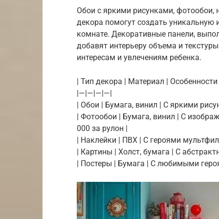
Обои с яркими рисунками, фотообои, 
декора помогут создать уникальную
комнате. Декоративные панели, выпол
добавят интерьеру объема и текстуры
интересам и увлечениям ребенка.
| Тип декора | Материал | Особенности |
|—|—|—|—|
| Обои | Бумага, винил | С яркими рисун
| Фотообои | Бумага, винил | С изобр
000 за рулон |
| Наклейки | ПВХ | С героями мультфил
| Картины | Холст, бумага | С абстрак
| Постеры | Бумага | С любимыми геро