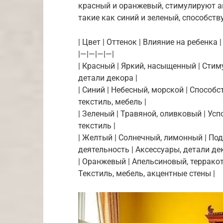
красный и оранжевый, стимулируют ак
такие как синий и зеленый, способст
| Цвет | Оттенок | Влияние на ребенка 
|—|—|—|—|
| Красный | Яркий, насыщенный | Стим
детали декора |
| Синий | Небесный, морской | Способс
текстиль, мебель |
| Зеленый | Травяной, оливковый | Усп
текстиль |
| Желтый | Солнечный, лимонный | По
деятельность | Аксессуары, детали дек
| Оранжевый | Апельсиновый, терракот
Текстиль, мебель, акцентные стены |