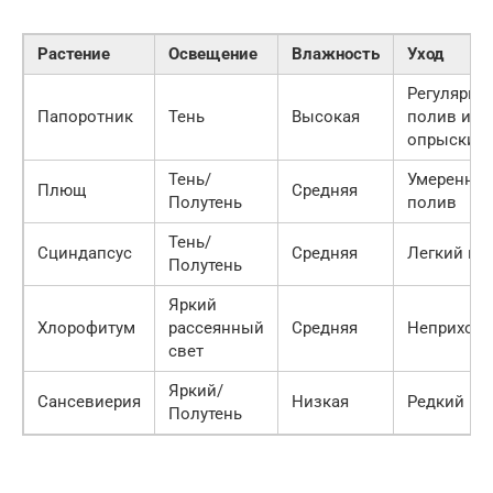
Растение
Освещение
Влажность
Уход
Регулярны
Папоротник
Тень
Высокая
полив и
опрыскив
Тень/
Умеренны
Плющ
Средняя
Полутень
полив
Тень/
Сциндапсус
Средняя
Легкий по
Полутень
Яркий
Хлорофитум
рассеянный
Средняя
Неприхотл
свет
Яркий/
Сансевиерия
Низкая
Редкий по
Полутень