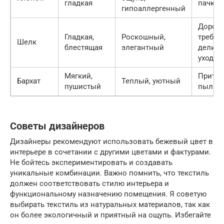
гладкая
пачкае
гипоаллергенный
Дорого
Гладкая,
Роскошный,
требуе
Шелк
блестящая
элегантный
делика
ухода
Мягкий,
Притяг
Бархат
Теплый, уютный
пушистый
пыль
Советы дизайнеров
Дизайнеры рекомендуют использовать бежевый цвет в
интерьере в сочетании с другими цветами и фактурами.
Не бойтесь экспериментировать и создавать
уникальные комбинации. Важно помнить, что текстиль
должен соответствовать стилю интерьера и
функциональному назначению помещения. Я советую
выбирать текстиль из натуральных материалов, так как
он более экологичный и приятный на ощупь. Избегайте