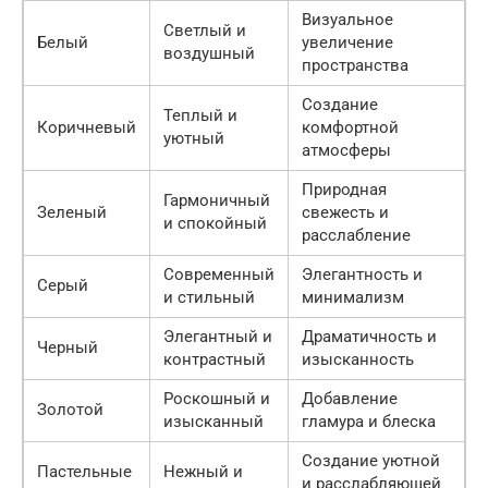
Визуальное
Светлый и
Белый
увеличение
воздушный
пространства
Создание
Теплый и
Коричневый
комфортной
уютный
атмосферы
Природная
Гармоничный
Зеленый
свежесть и
и спокойный
расслабление
Современный
Элегантность и
Серый
и стильный
минимализм
Элегантный и
Драматичность и
Черный
контрастный
изысканность
Роскошный и
Добавление
Золотой
изысканный
гламура и блеска
Создание уютной
Пастельные
Нежный и
и расслабляющей