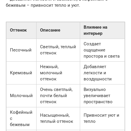
бежевым – привносит тепло и уют.
Влияние на
Оттенок
Описание
интерьер
Создает
Светлый, теплый
Песочный
ощущение
оттенок
простора и света
Нежный,
Добавляет
Кремовый
молочный
легкости и
оттенок
воздушности
Очень светлый,
Визуально
Молочный
почти белый
увеличивает
оттенок
пространство
Кофейный
Насыщенный,
Привносит уют и
с
теплый оттенок
тепло
бежевым