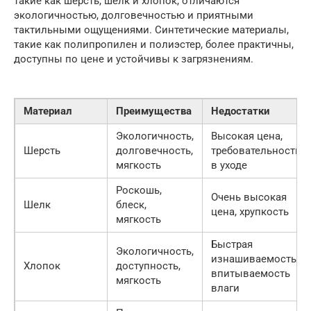
такие как шерсть, шелк и хлопок, отличаются
экологичностью, долговечностью и приятными
тактильными ощущениями. Синтетические материалы,
такие как полипропилен и полиэстер, более практичны,
доступны по цене и устойчивы к загрязнениям.
Материал
Преимущества
Недостатки
Экологичность,
Высокая цена,
Шерсть
долговечность,
требовательность
мягкость
в уходе
Роскошь,
Очень высокая
Шелк
блеск,
цена, хрупкость
мягкость
Быстрая
Экологичность,
изнашиваемость,
Хлопок
доступность,
впитываемость
мягкость
влаги