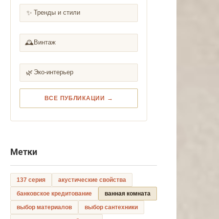
✨
Тренды и стили
🕰️
Винтаж
🌿
Эко-интерьер
ВСЕ ПУБЛИКАЦИИ →
Метки
137 серия
акустические свойства
банковское кредитование
ванная комната
выбор материалов
выбор сантехники