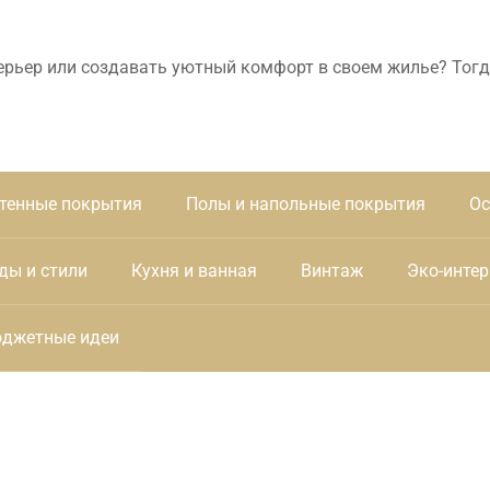
ерьер или создавать уютный комфорт в своем жилье? Тогд
тенные покрытия
Полы и напольные покрытия
Ос
ды и стили
Кухня и ванная
Винтаж
Эко-интер
джетные идеи