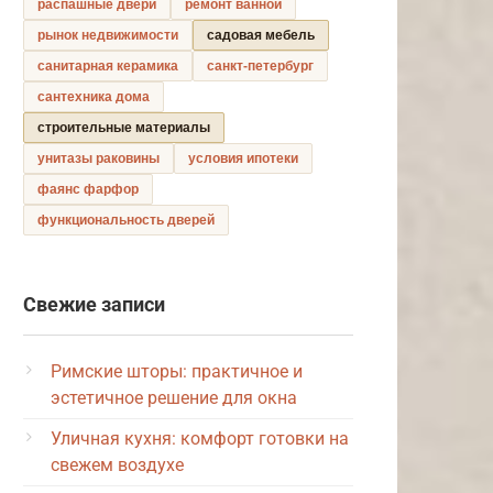
распашные двери
ремонт ванной
рынок недвижимости
садовая мебель
санитарная керамика
санкт-петербург
сантехника дома
строительные материалы
унитазы раковины
условия ипотеки
фаянс фарфор
функциональность дверей
Свежие записи
Римские шторы: практичное и
эстетичное решение для окна
Уличная кухня: комфорт готовки на
свежем воздухе