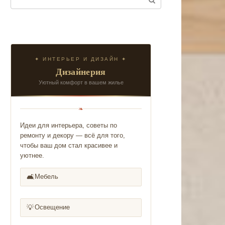
✦ ИНТЕРЬЕР И ДИЗАЙН ✦
Дизайнерия
Уютный комфорт в вашем жилье
❧
Идеи для интерьера, советы по
ремонту и декору — всё для того,
чтобы ваш дом стал красивее и
уютнее.
🛋️
Мебель
💡
Освещение