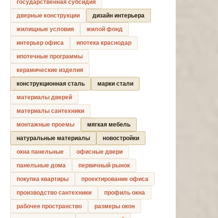
государственная субсидия
дверные конструкции
дизайн интерьера
жилищные условия
жилой фонд
интерьер офиса
ипотека краснодар
ипотечные программы
керамические изделия
конструкционная сталь
марки стали
материалы дверей
материалы сантехники
монтажные проемы
мягкая мебель
натуральные материалы
новостройки
окна панельные
офисные двери
панельные дома
первичный рынок
покупка квартиры
проектирование офиса
производство сантехники
профиль окна
рабочее пространство
размеры окон