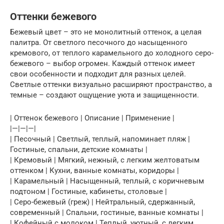
Оттенки бежевого
Бежевый цвет – это не монолитный оттенок, а целая
палитра. От светлого песочного до насыщенного
кремового, от теплого карамельного до холодного серо-
бежевого – выбор огромен. Каждый оттенок имеет
свои особенности и подходит для разных целей.
Светлые оттенки визуально расширяют пространство, а
темные – создают ощущение уюта и защищенности.
| Оттенок бежевого | Описание | Применение |
|—|—|—|
| Песочный | Светлый, теплый, напоминает пляж |
Гостиные, спальни, детские комнаты |
| Кремовый | Мягкий, нежный, с легким желтоватым
оттенком | Кухни, ванные комнаты, коридоры |
| Карамельный | Насыщенный, теплый, с коричневым
подтоном | Гостиные, кабинеты, столовые |
| Серо-бежевый (греж) | Нейтральный, сдержанный,
современный | Спальни, гостиные, ванные комнаты |
| Кофейный с молоком | Теплый, уютный, с легким