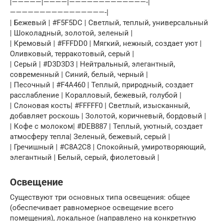
|—————|————|—————————————-|
————————————————-|
| Бежевый | #F5F5DC | Светлый, теплый, универсальный
| Шоколадный, золотой, зеленый |
| Кремовый | #FFFDD0 | Мягкий, нежный, создает уют |
Оливковый, терракотовый, серый |
| Серый | #D3D3D3 | Нейтральный, элегантный,
современный | Синий, белый, черный |
| Песочный | #F4A460 | Теплый, природный, создает
расслабление | Коралловый, бежевый, голубой |
| Слоновая кость| #FFFFF0 | Светлый, изысканный,
добавляет роскошь | Золотой, коричневый, бордовый |
| Кофе с молоком| #DEB887 | Теплый, уютный, создает
атмосферу тепла| Зеленый, бежевый, серый |
| Гречишный | #C8A2C8 | Спокойный, умиротворяющий,
элегантный | Белый, серый, фиолетовый |
Освещение
Существуют три основных типа освещения: общее
(обеспечивает равномерное освещение всего
помещения), локальное (направлено на конкретную