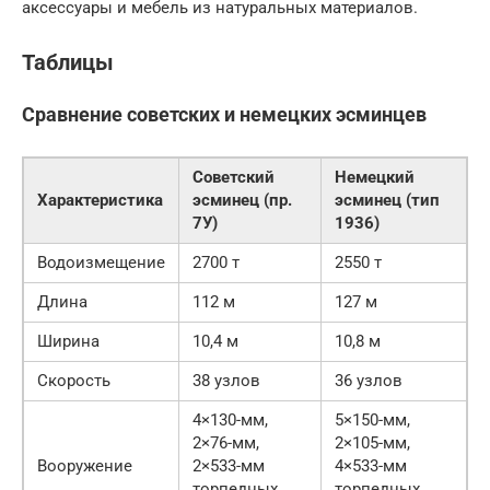
аксессуары и мебель из натуральных материалов.
Таблицы
Сравнение советских и немецких эсминцев
Советский
Немецкий
Характеристика
эсминец (пр.
эсминец (тип
7У)
1936)
Водоизмещение
2700 т
2550 т
Длина
112 м
127 м
Ширина
10,4 м
10,8 м
Скорость
38 узлов
36 узлов
4×130-мм,
5×150-мм,
2×76-мм,
2×105-мм,
Вооружение
2×533-мм
4×533-мм
торпедных
торпедных