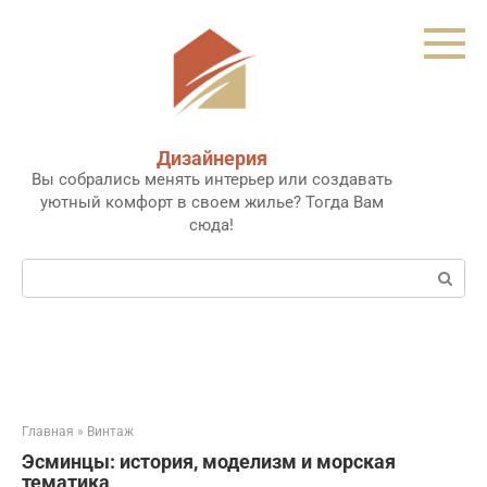
Перейти
к
контенту
Дизайнерия
Вы собрались менять интерьер или создавать
уютный комфорт в своем жилье? Тогда Вам
сюда!
Поиск:
Главная
»
Винтаж
Эсминцы: история, моделизм и морская
тематика