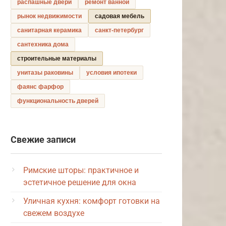
распашные двери
ремонт ванной
рынок недвижимости
садовая мебель
санитарная керамика
санкт-петербург
сантехника дома
строительные материалы
унитазы раковины
условия ипотеки
фаянс фарфор
функциональность дверей
Свежие записи
Римские шторы: практичное и
эстетичное решение для окна
Уличная кухня: комфорт готовки на
свежем воздухе