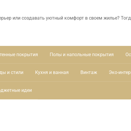
ерьер или создавать уютный комфорт в своем жилье? Тогд
тенные покрытия
Полы и напольные покрытия
Ос
ды и стили
Кухня и ванная
Винтаж
Эко-интер
джетные идеи