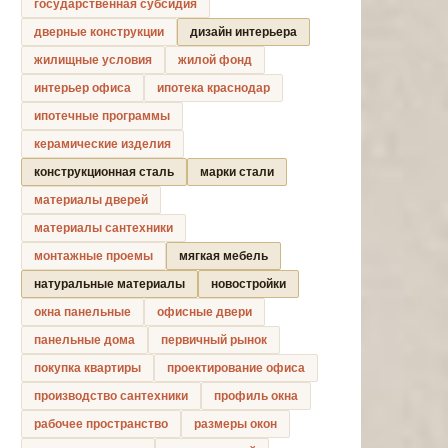
государственная субсидия
дверные конструкции
дизайн интерьера
жилищные условия
жилой фонд
интерьер офиса
ипотека краснодар
ипотечные программы
керамические изделия
конструкционная сталь
марки стали
материалы дверей
материалы сантехники
монтажные проемы
мягкая мебель
натуральные материалы
новостройки
окна панельные
офисные двери
панельные дома
первичный рынок
покупка квартиры
проектирование офиса
производство сантехники
профиль окна
рабочее пространство
размеры окон