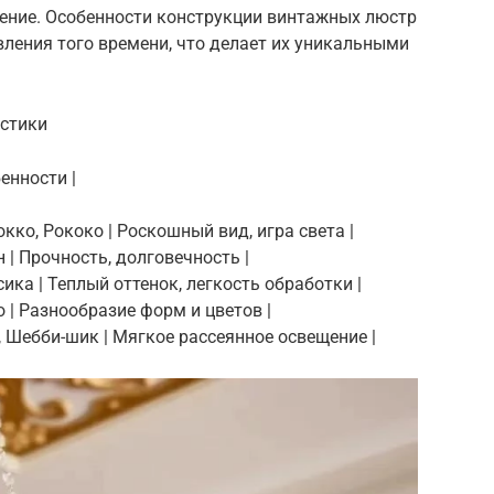
ение. Особенности конструкции винтажных люстр
вления того времени, что делает их уникальными
истики
бенности |
окко, Рококо | Роскошный вид, игра света |
н | Прочность, долговечность |
сика | Теплый оттенок, легкость обработки |
ко | Разнообразие форм и цветов |
с, Шебби-шик | Мягкое рассеянное освещение |