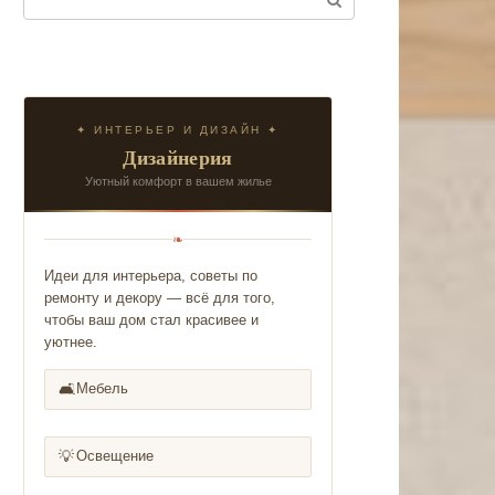
✦ ИНТЕРЬЕР И ДИЗАЙН ✦
Дизайнерия
Уютный комфорт в вашем жилье
❧
Идеи для интерьера, советы по
ремонту и декору — всё для того,
чтобы ваш дом стал красивее и
уютнее.
🛋️
Мебель
💡
Освещение