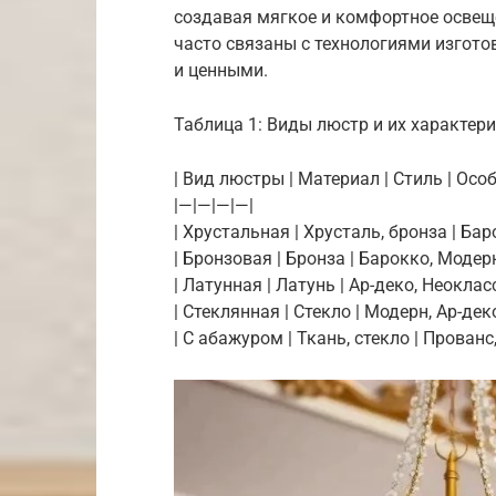
создавая мягкое и комфортное освещ
часто связаны с технологиями изгото
и ценными.
Таблица 1: Виды люстр и их характер
| Вид люстры | Материал | Стиль | Осо
|—|—|—|—|
| Хрустальная | Хрусталь, бронза | Бар
| Бронзовая | Бронза | Барокко, Модер
| Латунная | Латунь | Ар-деко, Неоклас
| Стеклянная | Стекло | Модерн, Ар-де
| С абажуром | Ткань, стекло | Прован