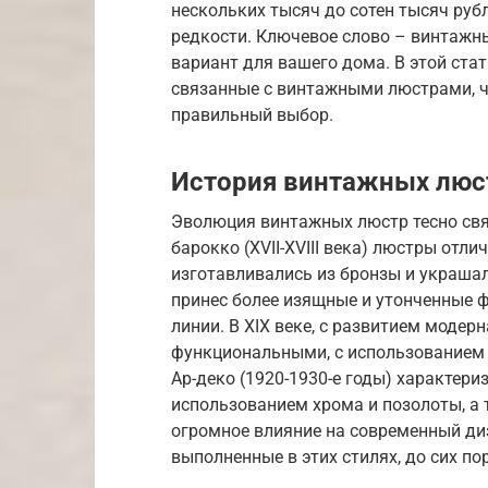
нескольких тысяч до сотен тысяч рубл
редкости. Ключевое слово – винтажн
вариант для вашего дома. В этой ста
связанные с винтажными люстрами, ч
правильный выбор.
История винтажных люс
Эволюция винтажных люстр тесно связ
барокко (XVII-XVIII века) люстры отл
изготавливались из бронзы и украшал
принес более изящные и утонченные 
линии. В XIX веке, с развитием модер
функциональными, с использованием н
Ар-деко (1920-1930-е годы) характер
использованием хрома и позолоты, а 
огромное влияние на современный ди
выполненные в этих стилях, до сих п