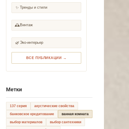
✨
Тренды и стили
🕰️
Винтаж
🌿
Эко-интерьер
ВСЕ ПУБЛИКАЦИИ →
Метки
137 серия
акустические свойства
банковское кредитование
ванная комната
выбор материалов
выбор сантехники