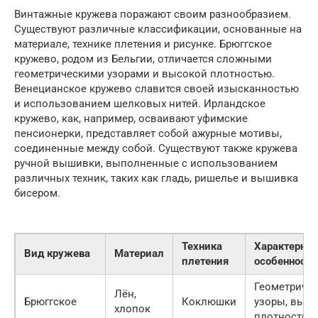
Винтажные кружева поражают своим разнообразием.
Существуют различные классификации, основанные на
материале, технике плетения и рисунке. Брюггское
кружево, родом из Бельгии, отличается сложными
геометрическими узорами и высокой плотностью.
Венецианское кружево славится своей изысканностью
и использованием шелковых нитей. Ирландское
кружево, как, например, осваивают уфимские
пенсионерки, представляет собой ажурные мотивы,
соединенные между собой. Существуют также кружева
ручной вышивки, выполненные с использованием
различных техник, таких как гладь, ришелье и вышивка
бисером.
Техника
Характерны
Вид кружева
Материал
плетения
особенности
Геометриче
Лён,
Брюггское
Коклюшки
узоры, высо
хлопок
плотность