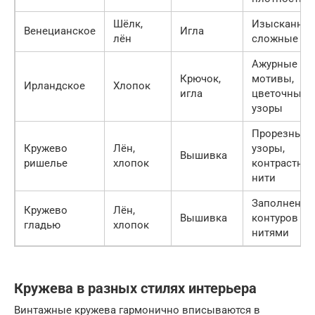
Шёлк,
Изысканнос
Венецианское
Игла
лён
сложные уз
Ажурные
Крючок,
мотивы,
Ирландское
Хлопок
игла
цветочные
узоры
Прорезные
Кружево
Лён,
узоры,
Вышивка
ришелье
хлопок
контрастны
нити
Заполнение
Кружево
Лён,
Вышивка
контуров уз
гладью
хлопок
нитями
Кружева в разных стилях интерьера
Винтажные кружева гармонично вписываются в