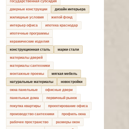
государственная субсидия
дверные конструкции
дизайн интерьера
жилищные условия
жилой фонд
интерьер офиса
ипотека краснодар
ипотечные программы
керамические изделия
конструкционная сталь
марки стали
материалы дверей
материалы сантехники
монтажные проемы
мягкая мебель
натуральные материалы
новостройки
окна панельные
офисные двери
панельные дома
первичный рынок
покупка квартиры
проектирование офиса
производство сантехники
профиль окна
рабочее пространство
размеры окон