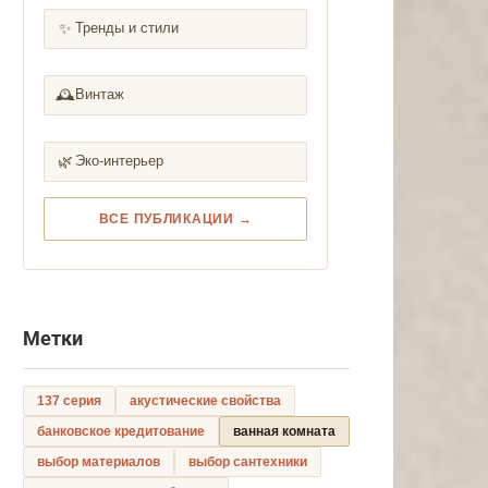
✨
Тренды и стили
🕰️
Винтаж
🌿
Эко-интерьер
ВСЕ ПУБЛИКАЦИИ →
Метки
137 серия
акустические свойства
банковское кредитование
ванная комната
выбор материалов
выбор сантехники