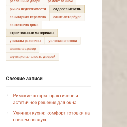
распашные двери
ремонт ванной
рынок недвижимости
садовая мебель
санитарная керамика
санкт-петербург
сантехника дома
строительные материалы
унитазы раковины
условия ипотеки
фаянс фарфор
функциональность дверей
Свежие записи
Римские шторы: практичное и
эстетичное решение для окна
Уличная кухня: комфорт готовки на
свежем воздухе