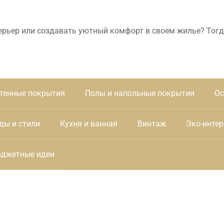
ерьер или создавать уютный комфорт в своем жилье? Тогд
тенные покрытия
Полы и напольные покрытия
Ос
ды и стили
Кухня и ванная
Винтаж
Эко-интер
джетные идеи