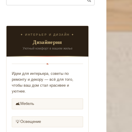
✦ ИНТЕРЬЕР И ДИЗАЙН ✦
Дизайнерия
Уютный комфорт в вашем жилье
❧
Идеи для интерьера, советы по
ремонту и декору — всё для того,
чтобы ваш дом стал красивее и
уютнее.
🛋️
Мебель
💡
Освещение