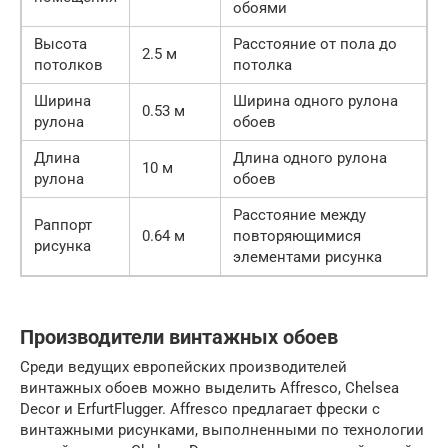
обоями
Высота
Расстояние от пола до
2.5 м
потолков
потолка
Ширина
Ширина одного рулона
0.53 м
рулона
обоев
Длина
Длина одного рулона
10 м
рулона
обоев
Расстояние между
Раппорт
0.64 м
повторяющимися
рисунка
элементами рисунка
Производители винтажных обоев
Среди ведущих европейских производителей
винтажных обоев можно выделить Affresco, Chelsea
Decor и ErfurtFlugger. Affresco предлагает фрески с
винтажными рисунками, выполненными по технологии