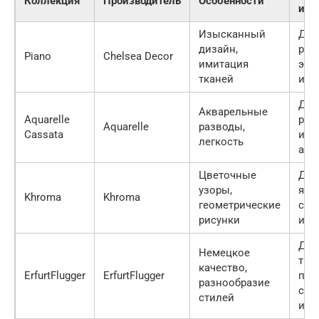
Коллекция
Производитель
Особенности
исп
Изысканный
Для
дизайн,
рос
Piano
Chelsea Decor
имитация
эле
тканей
инт
Для
Акварельные
Aquarelle
ром
Aquarelle
разводы,
Cassata
и в
легкость
атм
Цветочные
Для
узоры,
ярк
Khroma
Khroma
геометрические
сти
рисунки
инт
Для
Немецкое
тип
качество,
ErfurtFlugger
ErfurtFlugger
пом
разнообразие
сти
стилей
инт