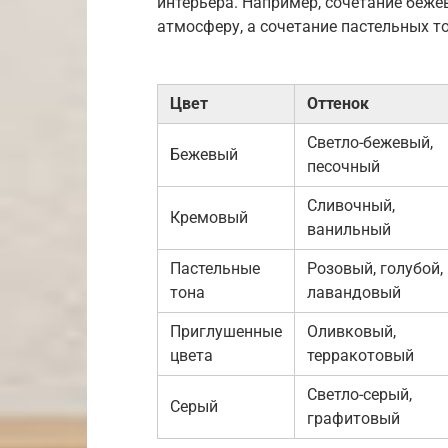
интерьера. Например, сочетание беже
атмосферу, а сочетание пастельных т
Цвет
Оттенок
Светло-бежевый,
Бежевый
песочный
Сливочный,
Кремовый
ванильный
Пастельные
Розовый, голубой,
тона
лавандовый
Приглушенные
Оливковый,
цвета
терракотовый
Светло-серый,
Серый
графитовый