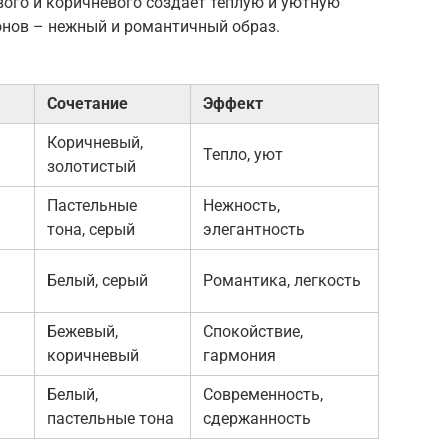
вого и коричневого создает теплую и уютную
онов – нежный и романтичный образ.
Сочетание
Эффект
Коричневый,
Тепло, уют
золотистый
Пастельные
Нежность,
тона, серый
элегантность
Белый, серый
Романтика, легкость
Бежевый,
Спокойствие,
коричневый
гармония
Белый,
Современность,
пастельные тона
сдержанность