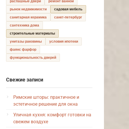
распашные двери
ремонт ванной
рынок недвижимости
садовая мебель
санитарная керамика
санкт-петербург
сантехника дома
строительные материалы
унитазы раковины
условия ипотеки
фаянс фарфор
функциональность дверей
Свежие записи
Римские шторы: практичное и
эстетичное решение для окна
Уличная кухня: комфорт готовки на
свежем воздухе