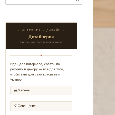
✦ ИНТЕРЬЕР И ДИЗАЙН ✦
Дизайнерия
Уютный комфорт в вашем жилье
❧
Идеи для интерьера, советы по
ремонту и декору — всё для того,
чтобы ваш дом стал красивее и
уютнее.
🛋️
Мебель
💡
Освещение