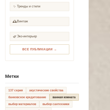
✨
Тренды и стили
🕰️
Винтаж
🌿
Эко-интерьер
ВСЕ ПУБЛИКАЦИИ →
Метки
137 серия
акустические свойства
банковское кредитование
ванная комната
выбор материалов
выбор сантехники