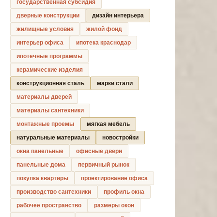
государственная субсидия
дверные конструкции
дизайн интерьера
жилищные условия
жилой фонд
интерьер офиса
ипотека краснодар
ипотечные программы
керамические изделия
конструкционная сталь
марки стали
материалы дверей
материалы сантехники
монтажные проемы
мягкая мебель
натуральные материалы
новостройки
окна панельные
офисные двери
панельные дома
первичный рынок
покупка квартиры
проектирование офиса
производство сантехники
профиль окна
рабочее пространство
размеры окон