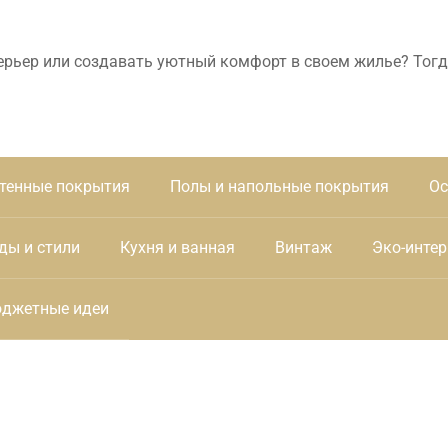
ерьер или создавать уютный комфорт в своем жилье? Тогд
тенные покрытия
Полы и напольные покрытия
Ос
ды и стили
Кухня и ванная
Винтаж
Эко-интер
джетные идеи