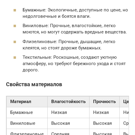
Бумажные: Экологичные, доступные по цене, но
недолговечные и боятся влаги.
Виниловые: Прочные, влагостойкие, легко
моются, но могут содержать вредные вещества.
Флизелиновые: Прочные, дышащие, легко
клеятся, но стоят дороже бумажных.
Текстильные: Роскошные, создают уютную
атмосферу, но требуют бережного ухода и стоят
дорого.
Свойства материалов
Материал
Влагостойкость
Прочность
Цена
Бумажные
Низкая
Низкая
Низк
Виниловые
Высокая
Высокая
Сред
Флизелиновые
Средняя
Высокая
Высо