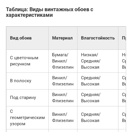
Таблица: Виды винтажных обоев с
характеристиками
Вид обоев
Материал
Влагостойкость
Проч
Бумага/
Низкая/
Низк
С цветочным
Винил/
Средняя/
Сред
рисунком
Флизелин
Высокая
Выс
Винил/
Средняя/
Сред
В полоску
Флизелин
Высокая
Выс
Винил/
Средняя/
Сред
Под старину
Флизелин
Высокая
Выс
С
Винил/
Средняя/
Сред
геометрическим
Флизелин
Высокая
Выс
узором