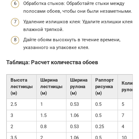
Обработка стыков: Обработайте стыки между
полосами обоев, чтобы они были незаметными.
Удаление излишков клея: Удалите излишки клея
влажной тряпкой.
Дайте обоям высохнуть в течение времени,
указанного на упаковке клея.
Таблица: Расчет количества обоев
Высота
Ширина
Ширина
Раппорт
Количе
лестницы
лестницы
рулона
рисунка
рулоно
(м)
(м)
(м)
(м)
2.5
1
0.53
0.5
5
3
1.5
1.06
0.5
7
2
0.8
0.53
0.25
4
3.5
2
1.06
0.5
10