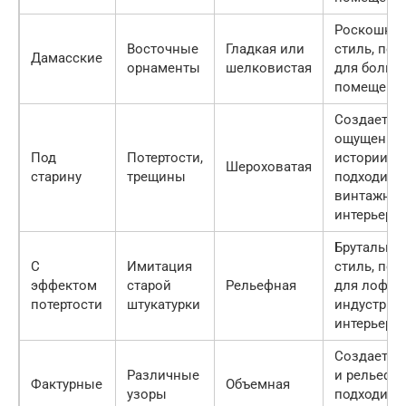
Роскошны
Восточные
Гладкая или
стиль, под
Дамасские
орнаменты
шелковистая
для больш
помещени
Создает
ощущение
Под
Потертости,
истории,
Шероховатая
старину
трещины
подходит 
винтажны
интерьеро
Брутальны
С
Имитация
стиль, под
эффектом
старой
Рельефная
для лофто
потертости
штукатурки
индустриа
интерьеро
Создает гл
Различные
и рельеф,
Фактурные
Объемная
узоры
подходит 