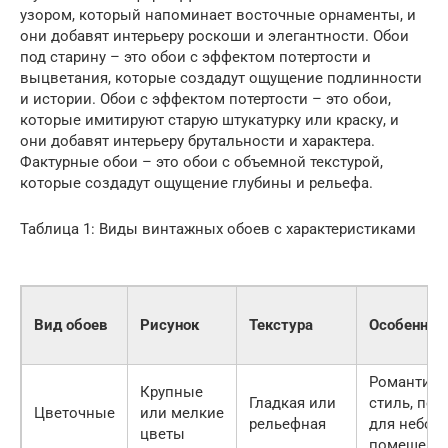
узором, который напоминает восточные орнаменты, и
они добавят интерьеру роскоши и элегантности. Обои
под старину – это обои с эффектом потертости и
выцветания, которые создадут ощущение подлинности
и истории. Обои с эффектом потертости – это обои,
которые имитируют старую штукатурку или краску, и
они добавят интерьеру брутальности и характера.
Фактурные обои – это обои с объемной текстурой,
которые создадут ощущение глубины и рельефа.
Таблица 1: Виды винтажных обоев с характеристиками
Вид обоев
Рисунок
Текстура
Особеннос
Романтич
Крупные
Гладкая или
стиль, под
Цветочные
или мелкие
рельефная
для небол
цветы
помещени