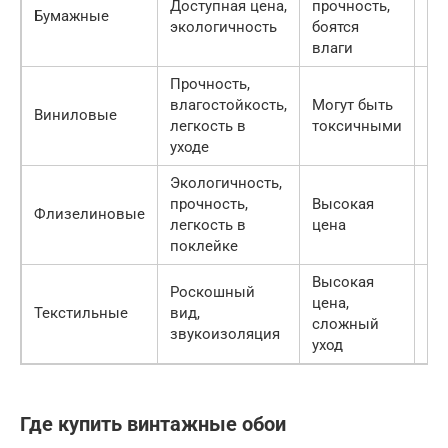
Доступная цена,
прочность,
Бумажные
Ни
экологичность
боятся
влаги
Прочность,
влагостойкость,
Могут быть
Виниловые
Вы
легкость в
токсичными
уходе
Экологичность,
прочность,
Высокая
Флизелиновые
Ср
легкость в
цена
поклейке
Высокая
Роскошный
цена,
Текстильные
вид,
Ср
сложный
звукоизоляция
уход
Где купить винтажные обои