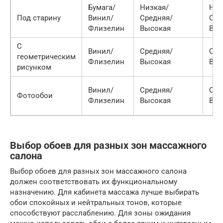
Бумага/
Низкая/
Низ
Под старину
Винил/
Средняя/
Сре
Флизелин
Высокая
Выс
С
Винил/
Средняя/
Сре
геометрическим
Флизелин
Высокая
Выс
рисунком
Винил/
Средняя/
Сре
Фотообои
Флизелин
Высокая
Выс
Выбор обоев для разных зон массажного
салона
Выбор обоев для разных зон массажного салона
должен соответствовать их функциональному
назначению. Для кабинета массажа лучше выбирать
обои спокойных и нейтральных тонов, которые
способствуют расслаблению. Для зоны ожидания