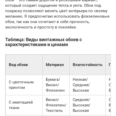
обои – это самый дорогой и роскошный вариант,
который создает ощущение тепла и уюта. Обои под
покраску позволяют менять цвет интерьера по своему
желанию. Я предпочитаю использовать флизелиновые
обои, так как они сочетают в себе прочность,
экологичность и простоту в поклейке.
Таблица: Виды винтажных обоев с
характеристиками и ценами
Вид обоев
Материал
Влагостойкость
Про
Бумага/
Низкая/
Низ
С цветочным
Винил/
Средняя/
Сре
принтом
Флизелин
Высокая
Выс
Винил/
Средняя/
Сре
С имитацией
Флизелин/
Высокая/
Выс
ткани
Текстиль
Высокая
Выс