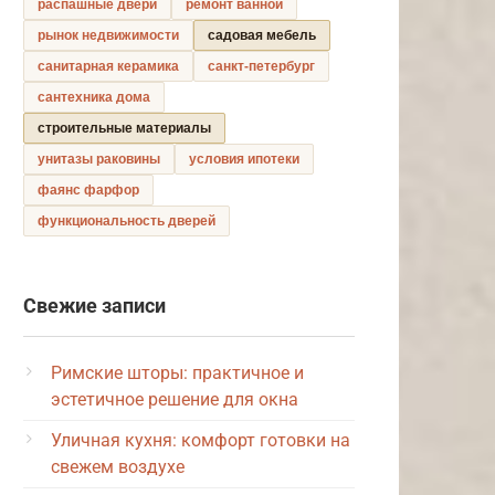
распашные двери
ремонт ванной
рынок недвижимости
садовая мебель
санитарная керамика
санкт-петербург
сантехника дома
строительные материалы
унитазы раковины
условия ипотеки
фаянс фарфор
функциональность дверей
Свежие записи
Римские шторы: практичное и
эстетичное решение для окна
Уличная кухня: комфорт готовки на
свежем воздухе