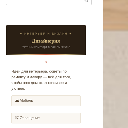
✦ ИНТЕРЬЕР И ДИЗАЙН ✦
Дизайнерия
Уютный комфорт в вашем жилье
❧
Идеи для интерьера, советы по
ремонту и декору — всё для того,
чтобы ваш дом стал красивее и
уютнее.
🛋️
Мебель
💡
Освещение