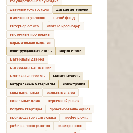
государственная субсидия
дверные конструкции
дизайн интерьера
жилищные условия
жилой фонд
интерьер офиса
ипотека краснодар
ипотечные программы
керамические изделия
конструкционная сталь
марки стали
материалы дверей
материалы сантехники
монтажные проемы
мягкая мебель
натуральные материалы
новостройки
окна панельные
офисные двери
панельные дома
первичный рынок
покупка квартиры
проектирование офиса
производство сантехники
профиль окна
рабочее пространство
размеры окон