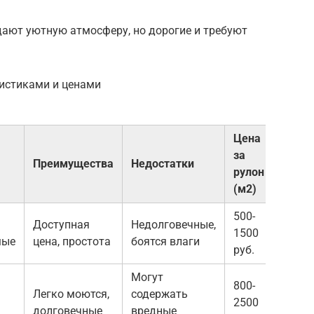
дают уютную атмосферу, но дорогие и требуют
ристиками и ценами
Цена
за
Преимущества
Недостатки
рулон
(м2)
500-
Доступная
Недолговечные,
1500
мые
цена, простота
боятся влаги
руб.
Могут
800-
Легко моются,
содержать
2500
долговечные
вредные