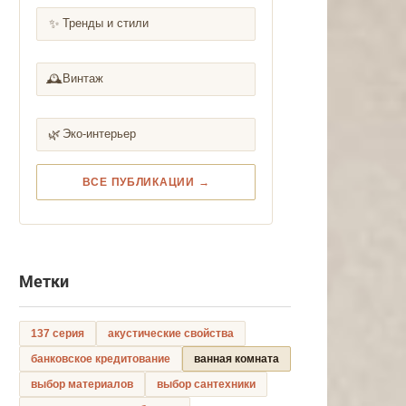
✨
Тренды и стили
🕰️
Винтаж
🌿
Эко-интерьер
ВСЕ ПУБЛИКАЦИИ →
Метки
137 серия
акустические свойства
банковское кредитование
ванная комната
выбор материалов
выбор сантехники