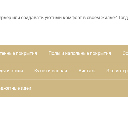
ерьер или создавать уютный комфорт в своем жилье? Тогд
тенные покрытия
Полы и напольные покрытия
Ос
ды и стили
Кухня и ванная
Винтаж
Эко-интер
джетные идеи