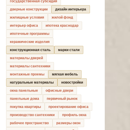
государственная субсидия
дверные конструкции
дизайн интерьера
жилищные условия
жилой фонд
интерьер офиса
ипотека краснодар
ипотечные программы
керамические изделия
конструкционная сталь
марки стали
материалы дверей
материалы сантехники
монтажные проемы
мягкая мебель
натуральные материалы
новостройки
окна панельные
офисные двери
панельные дома
первичный рынок
покупка квартиры
проектирование офиса
производство сантехники
профиль окна
рабочее пространство
размеры окон