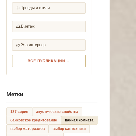
✨
Тренды и стили
🕰️
Винтаж
🌿
Эко-интерьер
ВСЕ ПУБЛИКАЦИИ →
Метки
137 серия
акустические свойства
банковское кредитование
ванная комната
выбор материалов
выбор сантехники