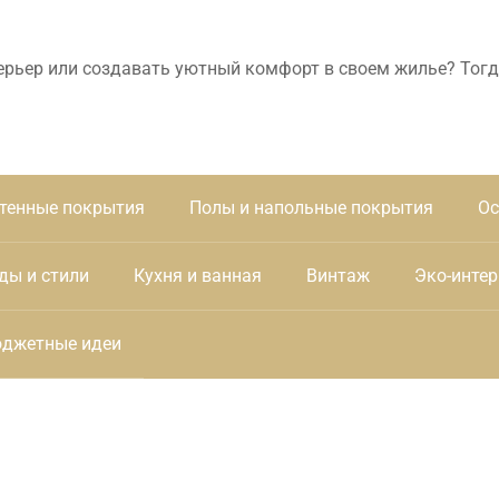
ерьер или создавать уютный комфорт в своем жилье? Тогд
тенные покрытия
Полы и напольные покрытия
Ос
ды и стили
Кухня и ванная
Винтаж
Эко-интер
джетные идеи