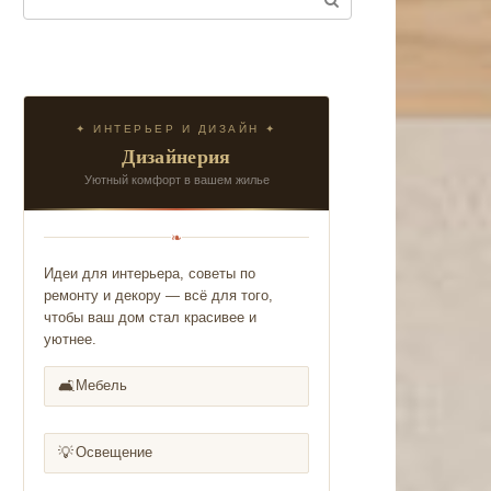
✦ ИНТЕРЬЕР И ДИЗАЙН ✦
Дизайнерия
Уютный комфорт в вашем жилье
❧
Идеи для интерьера, советы по
ремонту и декору — всё для того,
чтобы ваш дом стал красивее и
уютнее.
🛋️
Мебель
💡
Освещение