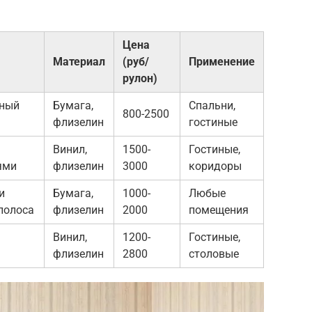
Цена
Материал
(руб/
Применение
рулон)
пный
Бумага,
Спальни,
800-2500
флизелин
гостиные
Винил,
1500-
Гостиные,
ями
флизелин
3000
коридоры
и
Бумага,
1000-
Любые
полоса
флизелин
2000
помещения
Винил,
1200-
Гостиные,
флизелин
2800
столовые