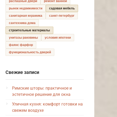
распашные двери
ремонт ванной
рынок недвижимости
садовая мебель
санитарная керамика
санкт-петербург
сантехника дома
строительные материалы
унитазы раковины
условия ипотеки
фаянс фарфор
функциональность дверей
Свежие записи
Римские шторы: практичное и
эстетичное решение для окна
Уличная кухня: комфорт готовки на
свежем воздухе