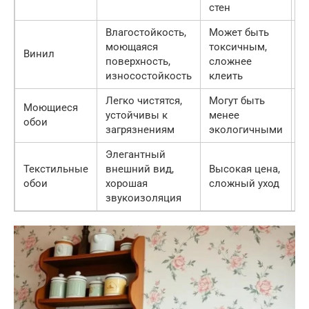
стен
Влагостойкость,
Может быть
5
моющаяся
токсичным,
Винил
1
поверхность,
сложнее
р
износостойкость
клеить
Легко чистятся,
Могут быть
7
Моющиеся
устойчивы к
менее
2
обои
загрязнениям
экологичными
р
Элегантный
1
Текстильные
внешний вид,
Высокая цена,
—
обои
хорошая
сложный уход
4
звукоизоляция
р