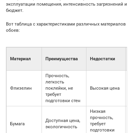
эксплуатации помещения, интенсивность загрязнений и
бюджет.
Вот таблица с характеристиками различных материалов
обоев:
Ц
Материал
Преимущества
Недостатки
(
р
Прочность,
легкость
8
Флизелин
поклейки, не
Высокая цена
2
требует
р
подготовки стен
Низкая
прочность,
3
Доступная цена,
Бумага
требует
8
экологичность
подготовки
р