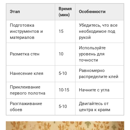
Время
Этап
Особенности
(мин)
Подготовка
Убедитесь, что все
инструментов и
15
необходимое под
материалов
рукой
Используйте
Разметка стен
10
уровень для
точности
Равномерно
Нанесение клея
5-10
распределите клей
Приклеивание
10-15
Начните с угла
первого полотна
Разглаживание
Двигайтесь от
5-10
обоев
центра к краям