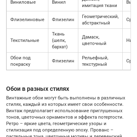
Виниловые
Винил
Выс
имитация ткани
Геометрический,
Флизелиновые
Флизелин
Сред
абстрактный
Ткань
Дамаск,
Текстильные
(шелк,
Низк
цветочный
бархат)
Обои под
Рельефный,
Флизелин
Сред
покраску
текстурный
Обои в разных стилях
Винтажные обои могут быть выполнены в различных
стилях, каждый из которых имеет свои особенности.
Винтаж предполагает использование приглушенных
тонов, цветочных орнаментов и эффекта потертости.
Ретро – яркие цвета, геометрические узоры и
стилизация под определенную эпоху. Прованс –
пастельные тона, цветочные мотивы и деревенский