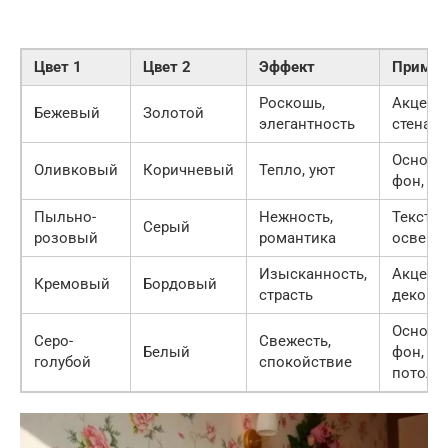
Цвет 1
Цвет 2
Эффект
Примен
Роскошь,
Акцент
Бежевый
Золотой
элегантность
стена, 
Основн
Оливковый
Коричневый
Тепло, уют
фон, ме
Пыльно-
Нежность,
Текстил
Серый
розовый
романтика
освеще
Изысканность,
Акцент
Кремовый
Бордовый
страсть
декор
Основн
Серо-
Свежесть,
Белый
фон,
голубой
спокойствие
потоло