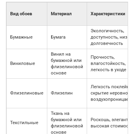
Вид обоев
Материал
Характеристики
Экологичность,
Бумажные
Бумага
доступность, низка
долговечность
Винил на
Прочность,
бумажной или
Виниловые
влагостойкость,
флизелиновой
легкость в уходе
основе
Легкость поклейки,
Флизелиновые
Флизелин
скрытие неровносте
воздухопроницаемо
Ткань на
бумажной или
Роскошь, элегантно
Текстильные
флизелиновой
высокая стоимость
основе