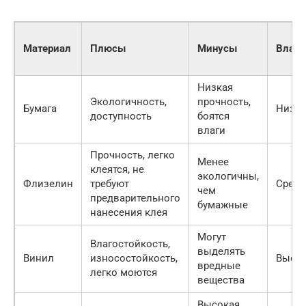
Материал
Плюсы
Минусы
Влаго
Низкая
Экологичность,
прочность,
Бумага
Низка
доступность
боятся
влаги
Прочность, легко
Менее
клеятся, не
экологичны,
Флизелин
требуют
Средн
чем
предварительного
бумажные
нанесения клея
Могут
Влагостойкость,
выделять
Винил
износостойкость,
Высо
вредные
легко моются
вещества
Высокая