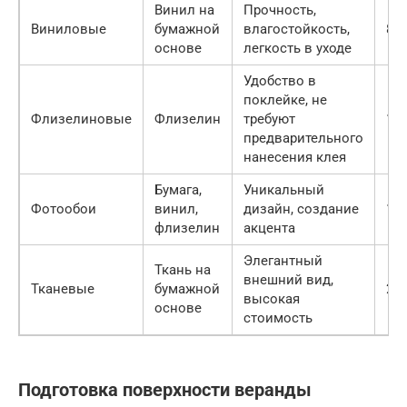
Винил на
Прочность,
Виниловые
бумажной
влагостойкость,
800
основе
легкость в уходе
Удобство в
поклейке, не
Флизелиновые
Флизелин
требуют
100
предварительного
нанесения клея
Бумага,
Уникальный
Фотообои
винил,
дизайн, создание
150
флизелин
акцента
Элегантный
Ткань на
внешний вид,
Тканевые
бумажной
200
высокая
основе
стоимость
Подготовка поверхности веранды