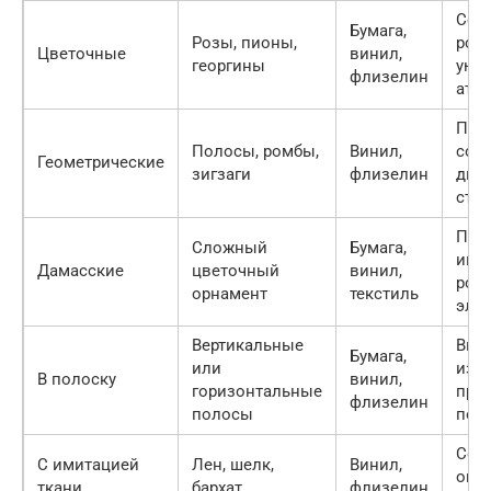
Соз
Бумага,
Розы, пионы,
ром
Цветочные
винил,
георгины
уют
флизелин
атм
Под
Полосы, ромбы,
Винил,
сов
Геометрические
зигзаги
флизелин
дин
сти
При
Сложный
Бумага,
инте
Дамасские
цветочный
винил,
рос
орнамент
текстиль
элег
Вертикальные
Виз
Бумага,
или
изм
В полоску
винил,
горизонтальные
про
флизелин
полосы
пом
Соз
С имитацией
Лен, шелк,
Винил,
ощу
ткани
бархат
флизелин