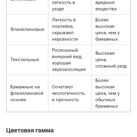
легкость в
вредные
уходе
вещества
Легкость в
Более
поклейке,
высокая
Флизелиновые
скрывают
цена, чем у
неровности
бумажных
Роскошный
Высокая
внешний вид,
Текстильные
цена,
хорошая
сложный уход
звукоизоляция
Более
Бумажные на
Сочетают
высокая
флизелиновой
экологичность
цена, чем у
основе
и прочность
обычных
бумажных
Цветовая гамма