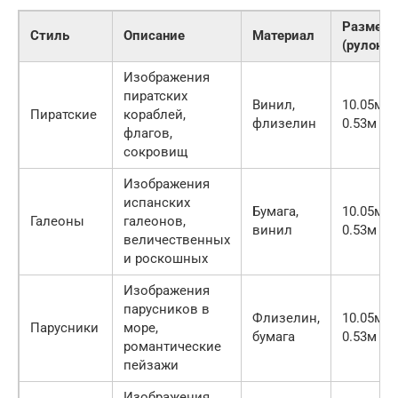
Размер
Стиль
Описание
Материал
(рулоны)
Изображения
пиратских
Винил,
10.05м x
Пиратские
кораблей,
флизелин
0.53м
флагов,
сокровищ
Изображения
испанских
Бумага,
10.05м x
Галеоны
галеонов,
винил
0.53м
величественных
и роскошных
Изображения
парусников в
Флизелин,
10.05м x
Парусники
море,
бумага
0.53м
романтические
пейзажи
Изображения