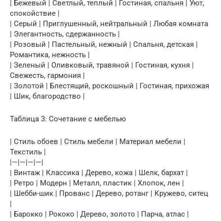
| Бежевый | Светлый, теплый | Гостиная, спальня | Уют,
спокойствие |
| Серый | Приглушенный, нейтральный | Любая комната
| Элегантность, сдержанность |
| Розовый | Пастельный, нежный | Спальня, детская |
Романтика, нежность |
| Зеленый | Оливковый, травяной | Гостиная, кухня |
Свежесть, гармония |
| Золотой | Блестящий, роскошный | Гостиная, прихожая
| Шик, благородство |
Таблица 3: Сочетание с мебелью
| Стиль обоев | Стиль мебели | Материал мебели |
Текстиль |
|—|—|—|—|
| Винтаж | Классика | Дерево, кожа | Шелк, бархат |
| Ретро | Модерн | Металл, пластик | Хлопок, лен |
| Шебби-шик | Прованс | Дерево, ротанг | Кружево, ситец
|
| Барокко | Рококо | Дерево, золото | Парча, атлас |