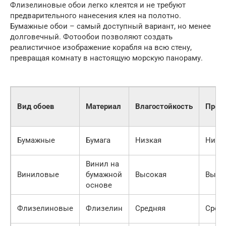
Флизелиновые обои легко клеятся и не требуют
предварительного нанесения клея на полотно.
Бумажные обои – самый доступный вариант, но менее
долговечный. Фотообои позволяют создать
реалистичное изображение корабля на всю стену,
превращая комнату в настоящую морскую панораму.
Вид обоев
Материал
Влагостойкость
Проч
Бумажные
Бумага
Низкая
Низк
Винил на
Виниловые
бумажной
Высокая
Высо
основе
Флизелиновые
Флизелин
Средняя
Сред