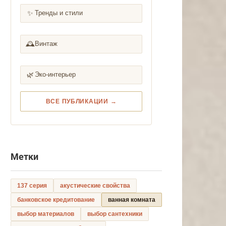
✨
Тренды и стили
🕰️
Винтаж
🌿
Эко-интерьер
ВСЕ ПУБЛИКАЦИИ →
Метки
137 серия
акустические свойства
банковское кредитование
ванная комната
выбор материалов
выбор сантехники