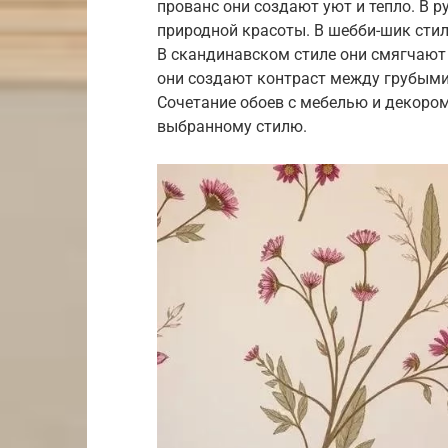
прованс они создают уют и тепло. В 
природной красоты. В шебби-шик стил
В скандинавском стиле они смягчают
они создают контраст между грубым
Сочетание обоев с мебелью и декоро
выбранному стилю.