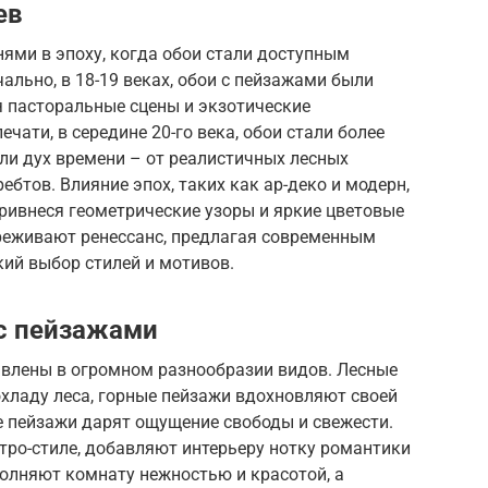
ев
ями в эпоху, когда обои стали доступным
ально, в 18-19 веках, обои с пейзажами были
я пасторальные сцены и экзотические
чати, в середине 20-го века, обои стали более
ли дух времени – от реалистичных лесных
бтов. Влияние эпох, таких как ар-деко и модерн,
привнеся геометрические узоры и яркие цветовые
реживают ренессанс, предлагая современным
ий выбор стилей и мотивов.
с пейзажами
влены в огромном разнообразии видов. Лесные
охладу леса, горные пейзажи вдохновляют своей
 пейзажи дарят ощущение свободы и свежести.
тро-стиле, добавляют интерьеру нотку романтики
полняют комнату нежностью и красотой, а