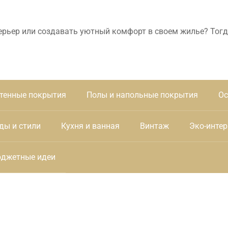
ерьер или создавать уютный комфорт в своем жилье? Тогд
тенные покрытия
Полы и напольные покрытия
Ос
ды и стили
Кухня и ванная
Винтаж
Эко-интер
джетные идеи