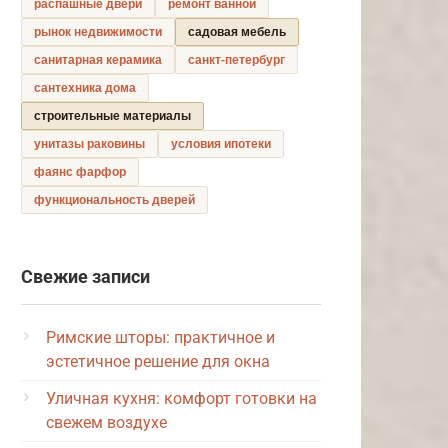
распашные двери
ремонт ванной
рынок недвижимости
садовая мебель
санитарная керамика
санкт-петербург
сантехника дома
строительные материалы
унитазы раковины
условия ипотеки
фаянс фарфор
функциональность дверей
Свежие записи
Римские шторы: практичное и
эстетичное решение для окна
Уличная кухня: комфорт готовки на
свежем воздухе