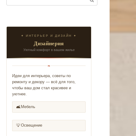
✦ ИНТЕРЬЕР И ДИЗАЙН ✦
Дизайнерия
Уютный комфорт в вашем жилье
❧
Идеи для интерьера, советы по
ремонту и декору — всё для того,
чтобы ваш дом стал красивее и
уютнее.
🛋️
Мебель
💡
Освещение