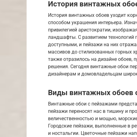
История винтажных обо
История винтажных обоев уходит корн
способом украшения интерьера. Изнач
привилегией аристократии, изобража
ландшафты. С развитием технологий пе
доступными, и пейзажи на них отража
массивов до стилизованных горных хре
также отразилось на дизайне обоев, 
решения. Сегодня винтажные обои пе
дизайнерам и домовладельцам широк
Виды винтажных обоев 
Винтажные обои с пейзажами предста
пейзажи переносят нас в тишину и пр
величественностью и мощью, морские
Городские пейзажи, выполненные в ре
и ностальгии. Цветочные пейзажи на