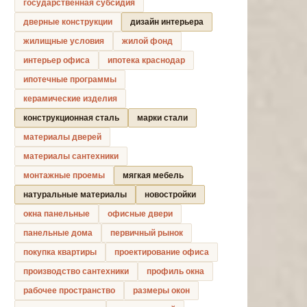
государственная субсидия
дверные конструкции
дизайн интерьера
жилищные условия
жилой фонд
интерьер офиса
ипотека краснодар
ипотечные программы
керамические изделия
конструкционная сталь
марки стали
материалы дверей
материалы сантехники
монтажные проемы
мягкая мебель
натуральные материалы
новостройки
окна панельные
офисные двери
панельные дома
первичный рынок
покупка квартиры
проектирование офиса
производство сантехники
профиль окна
рабочее пространство
размеры окон