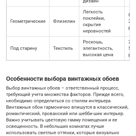
дизайн
Легкость
800
поклейки,
Геометрические
Флизелин
250
скрытие
руб
неровностей
Роскошь,
200
Под старину
Текстиль
элегантность,
500
высокая цена
руб
Особенности выбора винтажных обоев
Выбор винтажных обоев – ответственный процесс,
требующий учета множества факторов. Прежде всего,
необходимо определиться со стилем интерьера.
Винтажные обои гармонично впишутся в классический,
романтический, прованский или шебби-шик интерьер.
Важно учитывать цветовую гамму помещения и ее
освещенность. В небольших комнатах лучше
использовать светлые оттенки, которые визуально