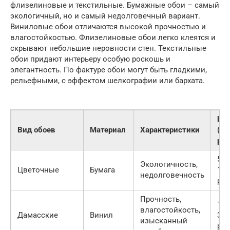
флизелиновые и текстильные. Бумажные обои – самый
экологичный, но и самый недолговечный вариант.
Виниловые обои отличаются высокой прочностью и
влагостойкостью. Флизелиновые обои легко клеятся и
скрывают небольшие неровности стен. Текстильные
обои придают интерьеру особую роскошь и
элегантность. По фактуре обои могут быть гладкими,
рельефными, с эффектом шелкографии или бархата.
Це
Вид обоев
Материал
Характеристики
(за
рул
500
Экологичность,
Цветочные
Бумага
150
недолговечность
руб
Прочность,
120
влагостойкость,
Дамасские
Винил
300
изысканный
руб