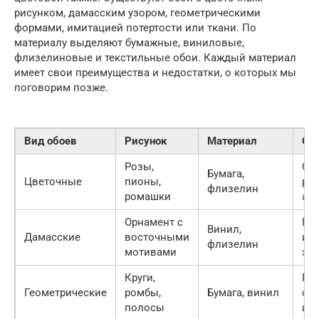
рисунком, дамасским узором, геометрическими
формами, имитацией потертости или ткани. По
материалу выделяют бумажные, виниловые,
флизелиновые и текстильные обои. Каждый материал
имеет свои преимущества и недостатки, о которых мы
поговорим позже.
Вид обоев
Рисунок
Материал
Ос
Розы,
Со
Бумага,
Цветочные
пионы,
ро
флизелин
ромашки
ат
Орнамент с
Пр
Винил,
Дамасские
восточными
инт
флизелин
мотивами
эле
Круги,
По
Геометрические
ромбы,
Бумага, винил
со
полосы
ин