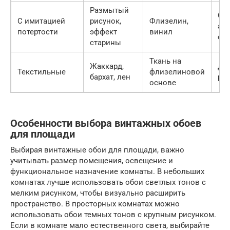
Размытый
Со
С имитацией
рисунок,
Флизелин,
ат
потертости
эффект
винил
ст
старины
Ткань на
Жаккард,
До
Текстильные
флизелиновой
бархат, лен
ро
основе
Особенности выбора винтажных обоев
для площади
Выбирая винтажные обои для площади, важно
учитывать размер помещения, освещение и
функциональное назначение комнаты. В небольших
комнатах лучше использовать обои светлых тонов с
мелким рисунком, чтобы визуально расширить
пространство. В просторных комнатах можно
использовать обои темных тонов с крупным рисунком.
Если в комнате мало естественного света, выбирайте