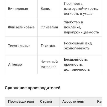
Прочность,
М
Виниловые
Винил
влагоустойчивость,
в
легкость в уходе
Удобство в
Флизелиновые
Флизелин
поклейке,
В
паропроницаемость
Роскошный вид,
В
Текстильные
Текстиль
экологичность
с
Бесшовность,
Нетканый
Affresco
прочность,
В
материал
долговечность
Сравнение производителей
Производитель
Страна
Ассортимент
Каче