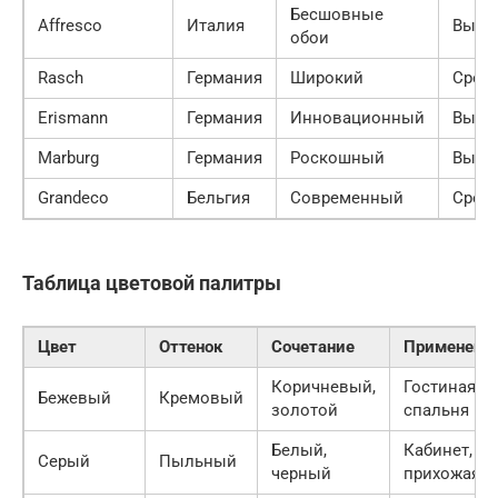
Бесшовные
Affresco
Италия
Высо
обои
Rasch
Германия
Широкий
Сред
Erismann
Германия
Инновационный
Высо
Marburg
Германия
Роскошный
Высо
Grandeco
Бельгия
Современный
Сред
Таблица цветовой палитры
Цвет
Оттенок
Сочетание
Применени
Коричневый,
Гостиная,
Бежевый
Кремовый
золотой
спальня
Белый,
Кабинет,
Серый
Пыльный
черный
прихожая