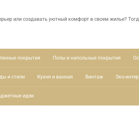
ерьер или создавать уютный комфорт в своем жилье? Тогд
тенные покрытия
Полы и напольные покрытия
Ос
ды и стили
Кухня и ванная
Винтаж
Эко-интер
джетные идеи