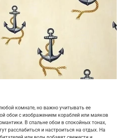
любой комнате, но важно учитывать ее
ной обои с изображением кораблей или маяков
мантики. В спальне обои в спокойных тонах,
гут расслабиться и настроиться на отдых. На
битателей или волн добавят свежести и