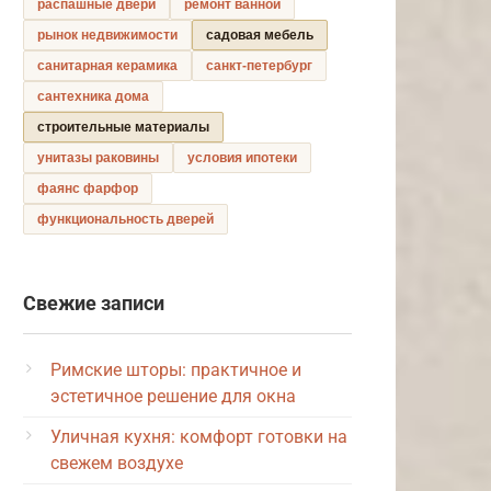
распашные двери
ремонт ванной
рынок недвижимости
садовая мебель
санитарная керамика
санкт-петербург
сантехника дома
строительные материалы
унитазы раковины
условия ипотеки
фаянс фарфор
функциональность дверей
Свежие записи
Римские шторы: практичное и
эстетичное решение для окна
Уличная кухня: комфорт готовки на
свежем воздухе