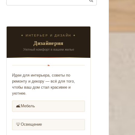
✦ ИНТЕРЬЕР И ДИЗАЙН ✦
Дизайнерия
Уютный комфорт в вашем жилье
❧
Идеи для интерьера, советы по
ремонту и декору — всё для того,
чтобы ваш дом стал красивее и
уютнее.
🛋️
Мебель
💡
Освещение