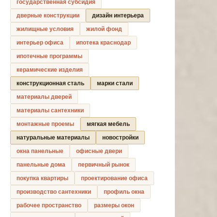
государственная субсидия
дверные конструкции
дизайн интерьера
жилищные условия
жилой фонд
интерьер офиса
ипотека краснодар
ипотечные программы
керамические изделия
конструкционная сталь
марки стали
материалы дверей
материалы сантехники
монтажные проемы
мягкая мебель
натуральные материалы
новостройки
окна панельные
офисные двери
панельные дома
первичный рынок
покупка квартиры
проектирование офиса
производство сантехники
профиль окна
рабочее пространство
размеры окон