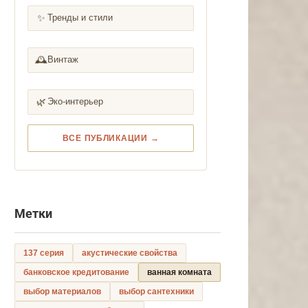
✨
Тренды и стили
🕰️
Винтаж
🌿
Эко-интерьер
ВСЕ ПУБЛИКАЦИИ →
Метки
137 серия
акустические свойства
банковское кредитование
ванная комната
выбор материалов
выбор сантехники