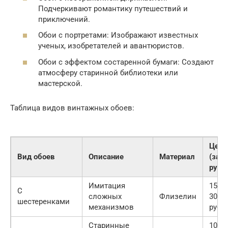
Подчеркивают романтику путешествий и
приключений.
Обои с портретами: Изображают известных
ученых, изобретателей и авантюристов.
Обои с эффектом состаренной бумаги: Создают
атмосферу старинной библиотеки или
мастерской.
Таблица видов винтажных обоев:
Цена
Вид обоев
Описание
Материал
(за
руло
Имитация
1500-
С
сложных
Флизелин
3000
шестеренками
механизмов
руб.
Старинные
1000-