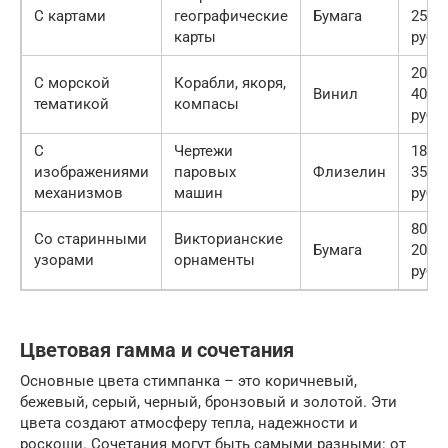
С картами
географические
Бумага
2500
карты
руб.
2000-
С морской
Корабли, якоря,
Винил
4000
тематикой
компасы
руб.
С
Чертежи
1800-
изображениями
паровых
Флизелин
3500
механизмов
машин
руб.
800-
Со старинными
Викторианские
Бумага
2000
узорами
орнаменты
руб.
Цветовая гамма и сочетания
Основные цвета стимпанка – это коричневый,
бежевый, серый, черный, бронзовый и золотой. Эти
цвета создают атмосферу тепла, надежности и
роскоши. Сочетания могут быть самыми разными: от