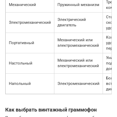
Требу
Механический
Пружинный механизм
комп
Стаби
Электрический
Электромеханический
скоро
двигатель
удобс
Комп
Механический или
Портативный
удобе
электромеханический
перен
Униве
Механический или
Настольный
подхо
электромеханический
дома
Больш
Напольный
Электромеханический
встр
дина
Как выбрать винтажный граммофон