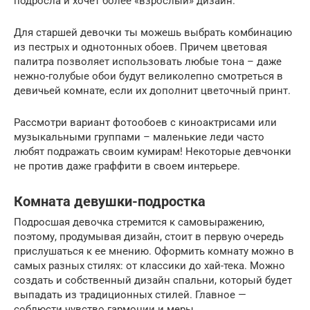
подросла и хочет более «взрослый» дизайн.
Для старшей девочки ты можешь выбрать комбинацию
из пестрых и однотонных обоев. Причем цветовая
палитра позволяет использовать любые тона – даже
нежно-голубые обои будут великолепно смотреться в
девичьей комнате, если их дополнит цветочный принт.
Рассмотри вариант фотообоев с киноактрисами или
музыкальными группами – маленькие леди часто
любят подражать своим кумирам! Некоторые девчонки
не против даже граффити в своем интерьере.
Комната девушки-подростка
Подросшая девочка стремится к самовыражению,
поэтому, продумывая дизайн, стоит в первую очередь
прислушаться к ее мнению. Оформить комнату можно в
самых разных стилях: от классики до хай-тека. Можно
создать и собственный дизайн спальни, который будет
выпадать из традиционных стилей. Главное —
соблюсти чувство гармонии и меры.