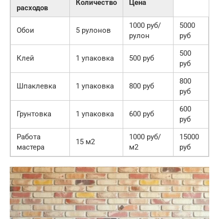
Количество
Цена
расходов
1000 руб/
5000
Обои
5 рулонов
рулон
руб
500
Клей
1 упаковка
500 руб
руб
800
Шпаклевка
1 упаковка
800 руб
руб
600
Грунтовка
1 упаковка
600 руб
руб
Работа
1000 руб/
15000
15 м2
мастера
м2
руб