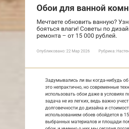
Обои для ванной ком
Мечтаете обновить ванную? Узна
бояться влаги! Советы по диза
ремонта – от 15 000 рублей.
Опубликовано:
22 Мар 2026
Рубрика:
Насте
Задумывались ли вы когда-нибудь об 
это непрактично, но современные те
использовать обои даже в условиях 
задача не из легких, ведь важно учес
долговечности до дизайна и стоимост
использованием обоев обойдется в 15 
выбранных материалов и площади пом
обои, и именно о них мы сегодня пого