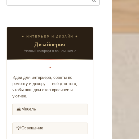
✦ ИНТЕРЬЕР И ДИЗАЙН ✦
Дизайнерия
Уютный комфорт в вашем жилье
❧
Идеи для интерьера, советы по
ремонту и декору — всё для того,
чтобы ваш дом стал красивее и
уютнее.
🛋️
Мебель
💡
Освещение