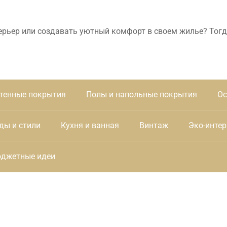
ерьер или создавать уютный комфорт в своем жилье? Тогд
тенные покрытия
Полы и напольные покрытия
Ос
ды и стили
Кухня и ванная
Винтаж
Эко-интер
джетные идеи