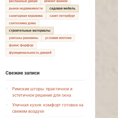
распашные двери
ремонт ванной
рынок недвижимости
садовая мебель
санитарная керамика
санкт-петербург
сантехника дома
строительные материалы
унитазы раковины
условия ипотеки
фаянс фарфор
функциональность дверей
Свежие записи
Римские шторы: практичное и
эстетичное решение для окна
Уличная кухня: комфорт готовки на
свежем воздухе