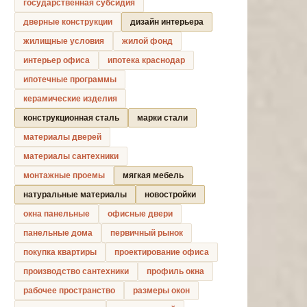
государственная субсидия
дверные конструкции
дизайн интерьера
жилищные условия
жилой фонд
интерьер офиса
ипотека краснодар
ипотечные программы
керамические изделия
конструкционная сталь
марки стали
материалы дверей
материалы сантехники
монтажные проемы
мягкая мебель
натуральные материалы
новостройки
окна панельные
офисные двери
панельные дома
первичный рынок
покупка квартиры
проектирование офиса
производство сантехники
профиль окна
рабочее пространство
размеры окон