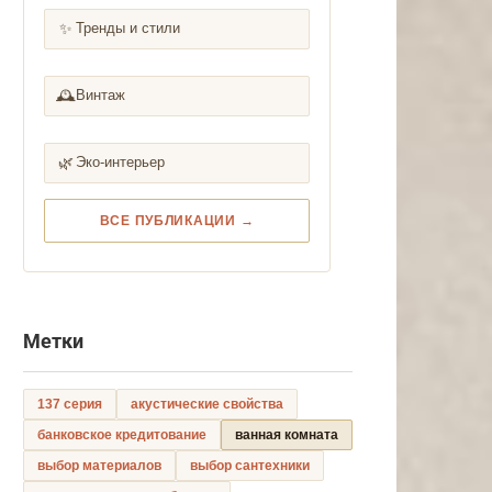
✨
Тренды и стили
🕰️
Винтаж
🌿
Эко-интерьер
ВСЕ ПУБЛИКАЦИИ →
Метки
137 серия
акустические свойства
банковское кредитование
ванная комната
выбор материалов
выбор сантехники