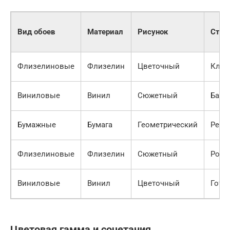
Вид обоев
Материал
Рисунок
Стил
Флизелиновые
Флизелин
Цветочный
Клас
Виниловые
Винил
Сюжетный
Баро
Бумажные
Бумага
Геометрический
Рене
Флизелиновые
Флизелин
Сюжетный
Роко
Виниловые
Винил
Цветочный
Готи
Цветовая гамма и сочетания