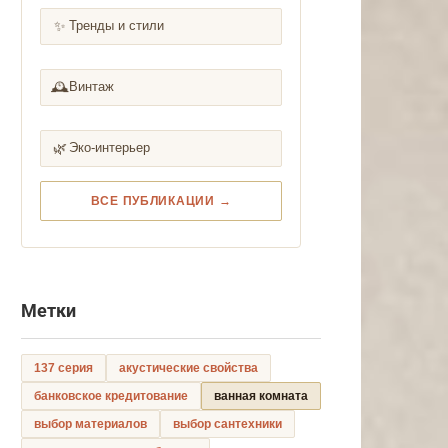
✨
Тренды и стили
🕰️
Винтаж
🌿
Эко-интерьер
ВСЕ ПУБЛИКАЦИИ →
Метки
137 серия
акустические свойства
банковское кредитование
ванная комната
выбор материалов
выбор сантехники