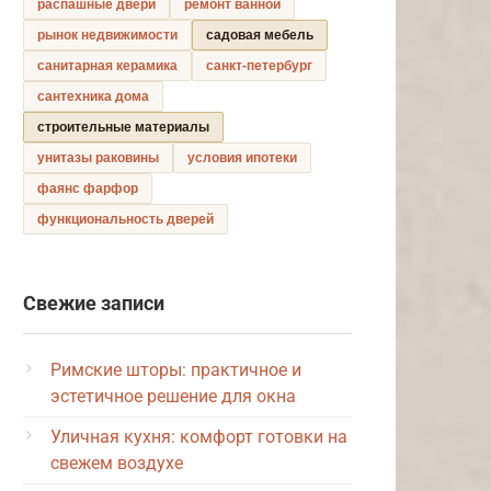
распашные двери
ремонт ванной
рынок недвижимости
садовая мебель
санитарная керамика
санкт-петербург
сантехника дома
строительные материалы
унитазы раковины
условия ипотеки
фаянс фарфор
функциональность дверей
Свежие записи
Римские шторы: практичное и
эстетичное решение для окна
Уличная кухня: комфорт готовки на
свежем воздухе