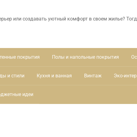
ерьер или создавать уютный комфорт в своем жилье? Тогд
тенные покрытия
Полы и напольные покрытия
Ос
ды и стили
Кухня и ванная
Винтаж
Эко-интер
джетные идеи