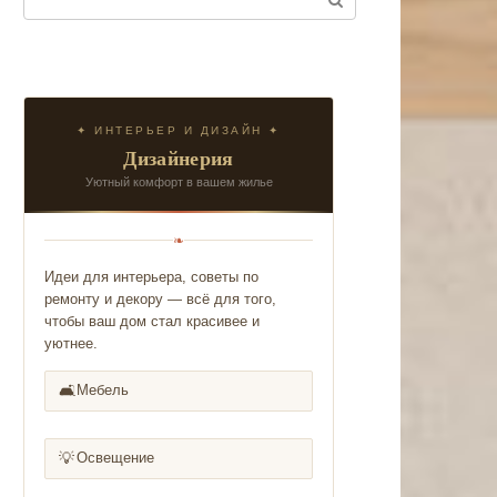
✦ ИНТЕРЬЕР И ДИЗАЙН ✦
Дизайнерия
Уютный комфорт в вашем жилье
❧
Идеи для интерьера, советы по
ремонту и декору — всё для того,
чтобы ваш дом стал красивее и
уютнее.
🛋️
Мебель
💡
Освещение