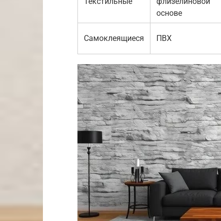
Текстильные
флизелиновой
основе
Самоклеящиеся
ПВХ