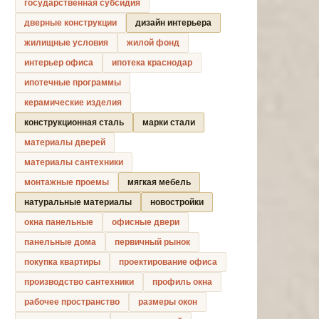
государственная субсидия
дверные конструкции
дизайн интерьера
жилищные условия
жилой фонд
интерьер офиса
ипотека краснодар
ипотечные программы
керамические изделия
конструкционная сталь
марки стали
материалы дверей
материалы сантехники
монтажные проемы
мягкая мебель
натуральные материалы
новостройки
окна панельные
офисные двери
панельные дома
первичный рынок
покупка квартиры
проектирование офиса
производство сантехники
профиль окна
рабочее пространство
размеры окон