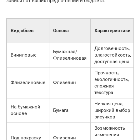
зависит от ваших предпочтений и бюджета.
Вид обоев
Основа
Характеристики
Долговечность,
Бумажная/
Виниловые
влагостойкость,
Флизелиновая
доступная цена
Прочность,
экологичность,
Флизелиновые
Флизелин
сложная
текстура
Низкая цена,
На бумажной
Бумага
широкий выбор
основе
рисунков
Возможность
изменения
Под покраску
Флизелин