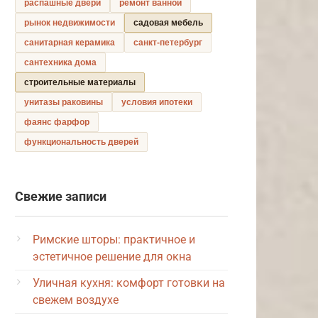
распашные двери
ремонт ванной
рынок недвижимости
садовая мебель
санитарная керамика
санкт-петербург
сантехника дома
строительные материалы
унитазы раковины
условия ипотеки
фаянс фарфор
функциональность дверей
Свежие записи
Римские шторы: практичное и
эстетичное решение для окна
Уличная кухня: комфорт готовки на
свежем воздухе