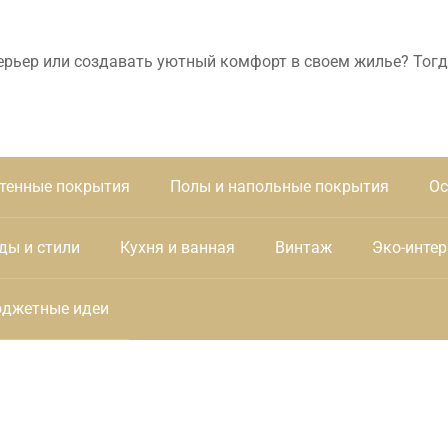
ерьер или создавать уютный комфорт в своем жилье? Тогд
тенные покрытия
Полы и напольные покрытия
Ос
ды и стили
Кухня и ванная
Винтаж
Эко-интер
джетные идеи