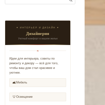
✦ ИНТЕРЬЕР И ДИЗАЙН ✦
Дизайнерия
Уютный комфорт в вашем жилье
❧
Идеи для интерьера, советы по
ремонту и декору — всё для того,
чтобы ваш дом стал красивее и
уютнее.
🛋️
Мебель
💡
Освещение