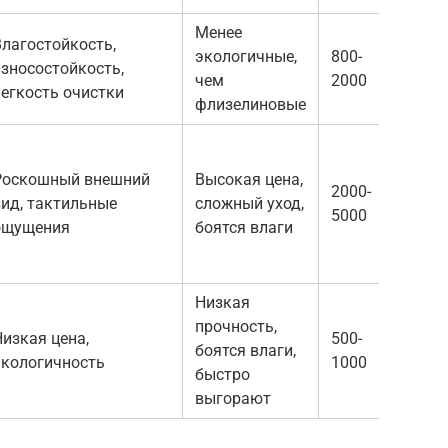
Менее
Влагостойкость,
экологичные,
800-
износостойкость,
чем
2000
легкость очистки
флизелиновые
Роскошный внешний
Высокая цена,
2000-
вид, тактильные
сложный уход,
5000
ощущения
боятся влаги
Низкая
прочность,
Низкая цена,
500-
боятся влаги,
экологичность
1000
быстро
выгорают