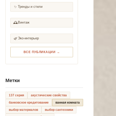
✨
Тренды и стили
🕰️
Винтаж
🌿
Эко-интерьер
ВСЕ ПУБЛИКАЦИИ →
Метки
137 серия
акустические свойства
банковское кредитование
ванная комната
выбор материалов
выбор сантехники