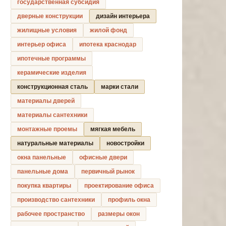
государственная субсидия
дверные конструкции
дизайн интерьера
жилищные условия
жилой фонд
интерьер офиса
ипотека краснодар
ипотечные программы
керамические изделия
конструкционная сталь
марки стали
материалы дверей
материалы сантехники
монтажные проемы
мягкая мебель
натуральные материалы
новостройки
окна панельные
офисные двери
панельные дома
первичный рынок
покупка квартиры
проектирование офиса
производство сантехники
профиль окна
рабочее пространство
размеры окон