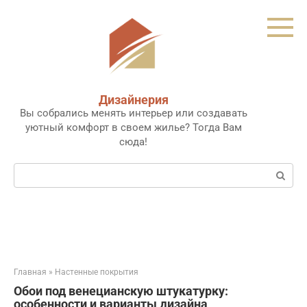
Перейти
к
контенту
Дизайнерия
Вы собрались менять интерьер или создавать
уютный комфорт в своем жилье? Тогда Вам
сюда!
Поиск:
Главная
»
Настенные покрытия
Обои под венецианскую штукатурку:
особенности и варианты дизайна