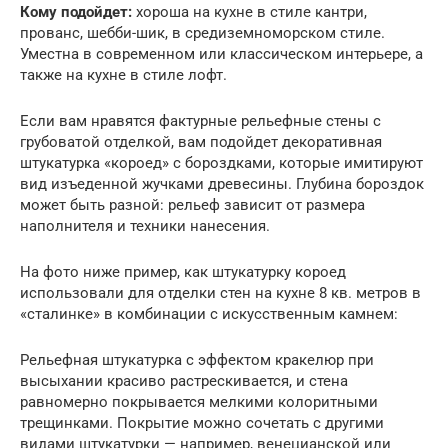
Кому подойдет:
хороша на кухне в стиле кантри,
прованс, шебби-шик, в средиземноморском стиле.
Уместна в современном или классическом интерьере, а
также на кухне в стиле лофт.
Если вам нравятся фактурные рельефные стены с
грубоватой отделкой, вам подойдет декоративная
штукатурка «короед» с бороздками, которые имитируют
вид изъеденной жучками древесины. Глубина бороздок
может быть разной: рельеф зависит от размера
наполнителя и техники нанесения.
На фото ниже пример, как штукатурку короед
использовали для отделки стен на кухне 8 кв. метров в
«сталинке» в комбинации с искусственным камнем:
Рельефная штукатурка с эффектом кракелюр при
высыхании красиво растрескивается, и стена
равномерно покрывается мелкими колоритными
трещинками. Покрытие можно сочетать с другими
видами штукатурки — например, венецианской или