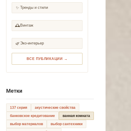
✨
Тренды и стили
🕰️
Винтаж
🌿
Эко-интерьер
ВСЕ ПУБЛИКАЦИИ →
Метки
137 серия
акустические свойства
банковское кредитование
ванная комната
выбор материалов
выбор сантехники