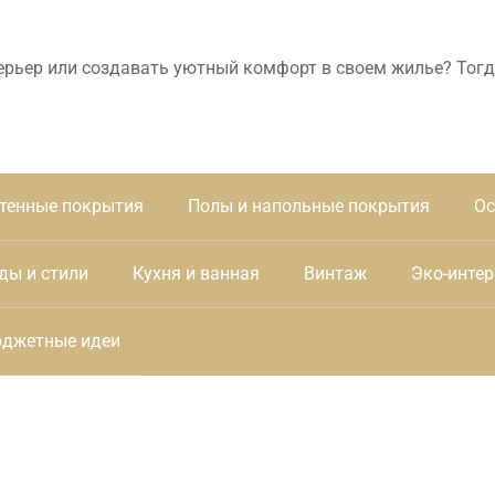
ерьер или создавать уютный комфорт в своем жилье? Тогд
тенные покрытия
Полы и напольные покрытия
Ос
ды и стили
Кухня и ванная
Винтаж
Эко-интер
джетные идеи