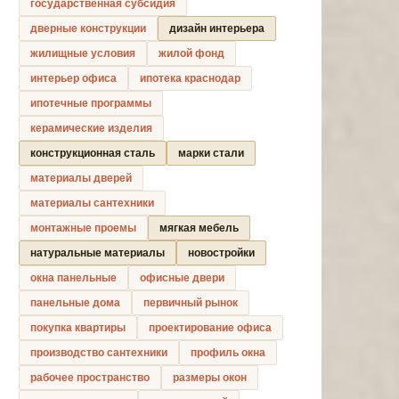
государственная субсидия
дверные конструкции
дизайн интерьера
жилищные условия
жилой фонд
интерьер офиса
ипотека краснодар
ипотечные программы
керамические изделия
конструкционная сталь
марки стали
материалы дверей
материалы сантехники
монтажные проемы
мягкая мебель
натуральные материалы
новостройки
окна панельные
офисные двери
панельные дома
первичный рынок
покупка квартиры
проектирование офиса
производство сантехники
профиль окна
рабочее пространство
размеры окон