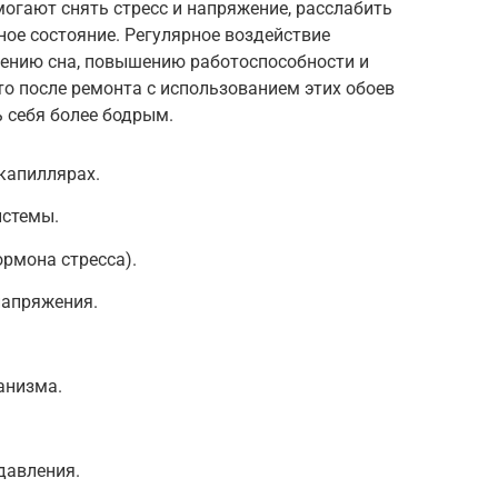
огают снять стресс и напряжение, расслабить
е состояние. Регулярное воздействие
ению сна, повышению работоспособности и
то после ремонта с использованием этих обоев
 себя более бодрым.
капиллярах.
истемы.
ормона стресса).
напряжения.
анизма.
давления.