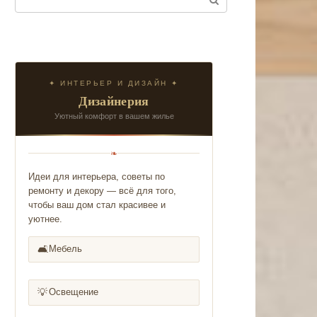
✦ ИНТЕРЬЕР И ДИЗАЙН ✦
Дизайнерия
Уютный комфорт в вашем жилье
❧
Идеи для интерьера, советы по
ремонту и декору — всё для того,
чтобы ваш дом стал красивее и
уютнее.
🛋️
Мебель
💡
Освещение