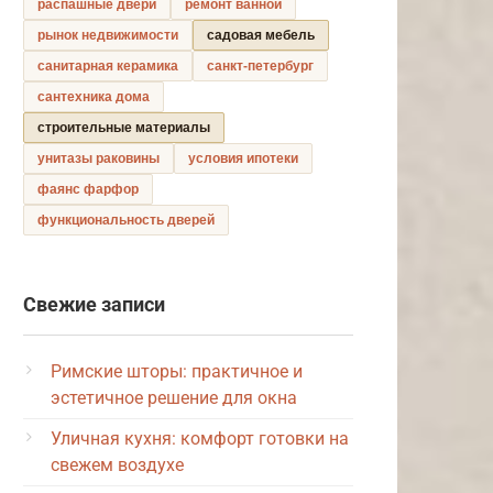
распашные двери
ремонт ванной
рынок недвижимости
садовая мебель
санитарная керамика
санкт-петербург
сантехника дома
строительные материалы
унитазы раковины
условия ипотеки
фаянс фарфор
функциональность дверей
Свежие записи
Римские шторы: практичное и
эстетичное решение для окна
Уличная кухня: комфорт готовки на
свежем воздухе