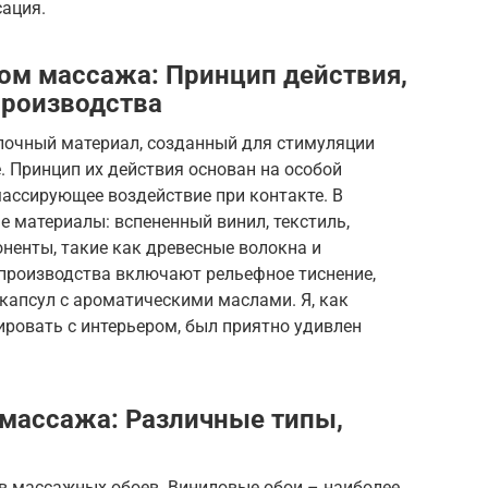
сация.
том массажа: Принцип действия,
производства
лочный материал, созданный для стимуляции
. Принцип их действия основан на особой
массирующее воздействие при контакте. В
 материалы: вспененный винил, текстиль,
ненты, такие как древесные волокна и
 производства включают рельефное тиснение,
капсул с ароматическими маслами. Я, как
ровать с интерьером, был приятно удивлен
массажа: Различные типы,
в массажных обоев. Виниловые обои – наиболее